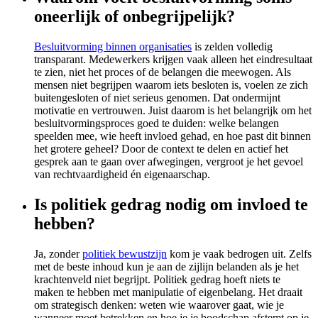
oneerlijk of onbegrijpelijk?
Besluitvorming binnen organisaties
is zelden volledig
transparant. Medewerkers krijgen vaak alleen het eindresultaat
te zien, niet het proces of de belangen die meewogen. Als
mensen niet begrijpen waarom iets besloten is, voelen ze zich
buitengesloten of niet serieus genomen. Dat ondermijnt
motivatie en vertrouwen. Juist daarom is het belangrijk om het
besluitvormingsproces goed te duiden: welke belangen
speelden mee, wie heeft invloed gehad, en hoe past dit binnen
het grotere geheel? Door de context te delen en actief het
gesprek aan te gaan over afwegingen, vergroot je het gevoel
van rechtvaardigheid én eigenaarschap.
Is politiek gedrag nodig om invloed te
hebben?
Ja, zonder
politiek bewustzijn
kom je vaak bedrogen uit. Zelfs
met de beste inhoud kun je aan de zijlijn belanden als je het
krachtenveld niet begrijpt. Politiek gedrag hoeft niets te
maken te hebben met manipulatie of eigenbelang. Het draait
om strategisch denken: weten wie waarover gaat, wie je
wanneer moet betrekken en hoe je je boodschap afstemt op je