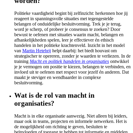
worden?
Politieke vaardigheid begint bij zelfinzicht: herkennen hoe jij
reageert in spanningsvolle situaties met tegengestelde
belangen of onduidelijke besluitvorming. Trek je je terug,
word je scherp, of probeer je consensus te zoeken? Door
bewust te oefenen met situaties waarin macht, belangen en
afhankelijkheden spelen, leer je effectiever én ethisch
handelen in het politieke krachtenveld. Inzicht in het model
van
Martin Hetebrij
helpt daarbij: het biedt houvast om
strategischer te opereren, zonder je waarden te verliezen. In de
training
Macht en politiek handelen in organisaties
ontwikkel
je je vermogen om positie te kiezen, belangen te verbinden, en
invloed uit te oefenen met respect voor jezelf én anderen. Dat
maakt je steviger en wendbaarder in complexe
besluitvorming.
Wat is de rol van macht in
organisaties?
Macht is in elke organisatie aanwezig. Niet alleen bij leiders,
maar ook in teams, projecten en informele netwerken. Het is
de mogelijkheid om richting te geven, besluiten te
beïnvloeden of toegang te hebben tot informatie en middelen.