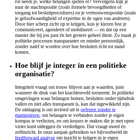
rol neem je, welke belangen spelen er? Vervolgens kijk je
naar de machtspositie (zoals formele bevoegdheden of
toegang tot besluitprocedures) en je vertrouwenspositie (zoals
je geloofwaardigheid of expertise in de ogen van anderen).
Door hier scherp zicht op te krijgen, kun je kiezen hoe je
communiceert, agendeert of mobiliseert — en dat op een
manier die bij jou past én het grotere geheel dient. Zo maak je
politieke processen transparanter en minder persoonlijk,
zonder naïef te worden over hoe besluiten écht tot stand
komen.
Hoe blijf je integer in een politieke
organisatie?
Integriteit vraagt om trouw blijven aan je waarden, juist
wanneer de druk van het krachtenveld toeneemt. In politieke
omgevingen waar belangen botsen, besluiten onder tijdsdruk
vallen en niet alles transparant is, kan dat ingewikkeld zijn.
De uitdaging is om invloed uit te
oefenen zonder te
manipuleren
, om belangen te verbinden zonder je eigen
kompas te verliezen, en om keuzes te maken die je met open
vizier kunt uitleggen én verdedigen. Dat vraagt moed én
zelfinzicht. In onze aanpak gebruiken we bijvoorbeeld de
feedforward analyse
om inzicht te krijgen in je eigen