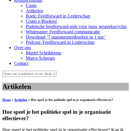
Kenniscentrum
Cases
Artikelen
Boek: Feedforward in Leiderschap
Gratis e-Boeken!
Praktische feedforward-gids voor jouw gesprekscyclus
Whitepaper: Feedforward communicatie
Download ‘7 managementboeken in 1 uur’
Podcast: Feedforward in Leiderschap
Over ons
Muriel Schrikkema
Marco Schreurs
Contact
Artikelen
Home
»
Artikelen
»
Hoe speel je het politieke spel in je organisatie effectiever?
Hoe speel je het politieke spel in je organisatie
effectiever?
Hoe speel je het politieke spel in je organisatie effectiever? Kan ik