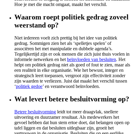
Hoe je met die macht omgaat, maakt het verschil.
Waarom roept politiek gedrag zoveel
weerstand op?
Niet iedereen voelt zich prettig bij het idee van politiek
gedrag. Sommigen zien het als ‘spelletjes spelen’ of
associëren het met manipulatie en dubbele agenda’s.
Tegelijkertijd zijn er ook mensen die zich juist thuis voelen in
informele netwerken en het
beïnvloeden van besluiten
. Het
helpt om politiek gedrag niet als goed of fout te zien, maar als
een realiteit in elke organisatie. Wie het bewust, integer en
strategisch leert toepassen, vergroot zijn effectiviteit zonder
zijn waarden te verliezen. Juist dat maakt het verschil tussen
‘
politiek gedoe
’ en verantwoord beïnvloeden.
Wat levert betere besluitvorming op?
Betere besluitvorming
leidt tot meer draagvlak, snellere
uitvoering en duurzamer resultaat. Als medewerkers het
gevoel hebben dat hun stem ertoe doet, dat belangen open op
tafel liggen en dat besluiten uitlegbaar zijn, groeit het
vertrouwen in de organisatie. Besluiten die op een eerlijke,