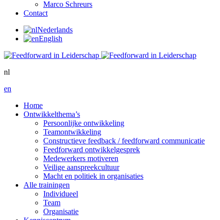
Marco Schreurs
Contact
Nederlands
English
nl
en
Home
Ontwikkelthema’s
Persoonlijke ontwikkeling
Teamontwikkeling
Constructieve feedback / feedforward communicatie
Feedforward ontwikkelgesprek
Medewerkers motiveren
Veilige aanspreekcultuur
Macht en politiek in organisaties
Alle trainingen
Individueel
Team
Organisatie