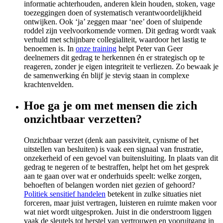
informatie achterhouden, anderen klein houden, stoken, vage
toezeggingen doen of systematisch verantwoordelijkheid
ontwijken. Ook ‘ja’ zeggen maar ‘nee’ doen of sluipende
roddel zijn veelvoorkomende vormen. Dit gedrag wordt vaak
verhuld met schijnbare collegialiteit, waardoor het lastig te
benoemen is. In
onze training
helpt Peter van Geer
deelnemers dit gedrag te herkennen én er strategisch op te
reageren, zonder je eigen integriteit te verliezen. Zo bewaak je
de samenwerking én blijf je stevig staan in complexe
krachtenvelden.
Hoe ga je om met mensen die zich
onzichtbaar verzetten?
Onzichtbaar verzet (denk aan passiviteit, cynisme of het
uitstellen van besluiten) is vaak een signaal van frustratie,
onzekerheid of een gevoel van buitensluiting. In plaats van dit
gedrag te negeren of te bestraffen, helpt het om het gesprek
aan te gaan over wat er onderhuids speelt: welke zorgen,
behoeften of belangen worden niet gezien of gehoord?
Politiek sensitief handelen
betekent in zulke situaties niet
forceren, maar juist vertragen, luisteren en ruimte maken voor
wat niet wordt uitgesproken. Juist in die onderstroom liggen
vaak de sleutels tot herstel van vertrouwen en vooruitgang in