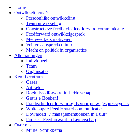
Home
Ontwikkelthema’s
Persoonlijke ontwikkeling
Teamontwikkeling
Constructieve feedback / feedforward communicatie
Feedforward ontwikkelgesprek
Medewerkers motiveren
Veilige aanspreekcultuur
Macht en politiek in organisaties
Alle trainingen
Individueel
Team
Organisatie
Kenniscentrum
Cases
Artikelen
Boek: Feedforward in Leiderschap
Gratis e-Boeken!
Praktische feedforward-gids voor jouw gesprekscyclus
Whitepaper: Feedforward communicatie
Download ‘7 managementboeken in 1 uur’
Podcast: Feedforward in Leiderschap
Over ons
Muriel Schrikkema