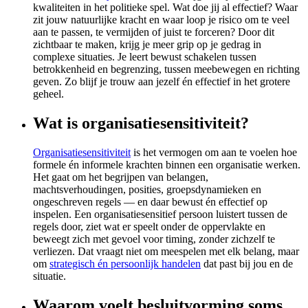
kwaliteiten in het politieke spel. Wat doe jij al effectief? Waar
zit jouw natuurlijke kracht en waar loop je risico om te veel
aan te passen, te vermijden of juist te forceren? Door dit
zichtbaar te maken, krijg je meer grip op je gedrag in
complexe situaties. Je leert bewust schakelen tussen
betrokkenheid en begrenzing, tussen meebewegen en richting
geven. Zo blijf je trouw aan jezelf én effectief in het grotere
geheel.
Wat is organisatiesensitiviteit?
Organisatiesensitiviteit
is het vermogen om aan te voelen hoe
formele én informele krachten binnen een organisatie werken.
Het gaat om het begrijpen van belangen,
machtsverhoudingen, posities, groepsdynamieken en
ongeschreven regels — en daar bewust én effectief op
inspelen. Een organisatiesensitief persoon luistert tussen de
regels door, ziet wat er speelt onder de oppervlakte en
beweegt zich met gevoel voor timing, zonder zichzelf te
verliezen. Dat vraagt niet om meespelen met elk belang, maar
om
strategisch én persoonlijk handelen
dat past bij jou en de
situatie.
Waarom voelt besluitvorming soms