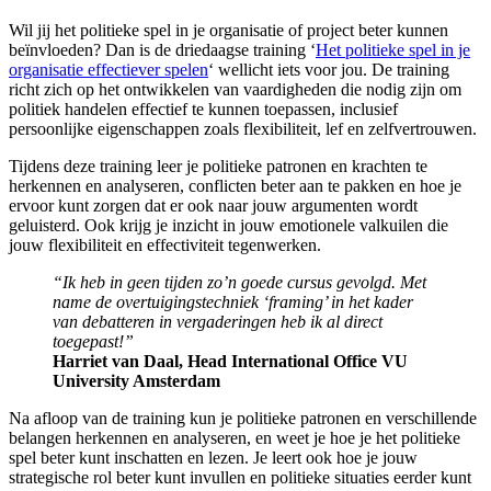
Wil jij het politieke spel in je organisatie of project beter kunnen
beïnvloeden? Dan is de driedaagse training ‘
Het politieke spel in je
organisatie effectiever spelen
‘ wellicht iets voor jou. De training
richt zich op het ontwikkelen van vaardigheden die nodig zijn om
politiek handelen effectief te kunnen toepassen, inclusief
persoonlijke eigenschappen zoals flexibiliteit, lef en zelfvertrouwen.
Tijdens deze training leer je politieke patronen en krachten te
herkennen en analyseren, conflicten beter aan te pakken en hoe je
ervoor kunt zorgen dat er ook naar jouw argumenten wordt
geluisterd. Ook krijg je inzicht in jouw emotionele valkuilen die
jouw flexibiliteit en effectiviteit tegenwerken.
“Ik heb in geen tijden zo’n goede cursus gevolgd. Met
name de overtuigingstechniek ‘framing’ in het kader
van debatteren in vergaderingen heb ik al direct
toegepast!”
Harriet van Daal, Head International Office VU
University Amsterdam
Na afloop van de training kun je politieke patronen en verschillende
belangen herkennen en analyseren, en weet je hoe je het politieke
spel beter kunt inschatten en lezen. Je leert ook hoe je jouw
strategische rol beter kunt invullen en politieke situaties eerder kunt