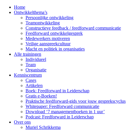
Home
Ontwikkelthema’s
Persoonlijke ontwikkeling
Teamontwikkeling
Constructieve feedback / feedforward communicatie
Feedforward ontwikkelgesprek
Medewerkers motiveren
Veilige aanspreekcultuur
Macht en politiek in organisaties
Alle trainingen
Individueel
Team
Organisatie
Kenniscentrum
Cases
Artikelen
Boek: Feedforward in Leiderschap
Gratis e-Boeken!
Praktische feedforward-gids voor jouw gesprekscyclus
Whitepaper: Feedforward communicatie
Download ‘7 managementboeken in 1 uur’
Podcast: Feedforward in Leiderschap
Over ons
Muriel Schrikkema