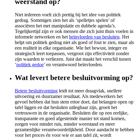
weerstand op?
Niet iedereen voelt zich prettig bij het idee van politiek
gedrag. Sommigen zien het als ‘spelletjes spelen’ of
associëren het met manipulatie en dubbele agenda’s.
Tegelijkertijd zijn er ook mensen die zich juist thuis voelen in
informele netwerken en het
beïnvloeden van besluiten
. Het
helpt om politiek gedrag niet als goed of fout te zien, maar als
een realiteit in elke organisatie. Wie het bewust, integer en
strategisch leert toepassen, vergroot zijn effectiviteit zonder
zijn waarden te verliezen. Juist dat maakt het verschil tussen
‘
politiek gedoe
’ en verantwoord beïnvloeden.
Wat levert betere besluitvorming op?
Betere besluitvorming
leidt tot meer draagvlak, snellere
uitvoering en duurzamer resultaat. Als medewerkers het
gevoel hebben dat hun stem ertoe doet, dat belangen open op
tafel liggen en dat besluiten uitlegbaar zijn, groeit het
vertrouwen in de organisatie. Besluiten die op een eerlijke,
transparante en goed afgestemde manier tot stand komen,
zorgen voor minder ruis, minder weerstand en meer
gezamenlijke verantwoordelijkheid. Door aandacht te hebben
voor het proces én voor wie er aan tafel zit, wordt