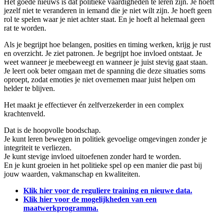
Het goede nieuws is dat politieke vaardigheden te leren zijn. Je hoeft
jezelf niet te veranderen in iemand die je niet wilt zijn. Je hoeft geen
rol te spelen waar je niet achter staat. En je hoeft al helemaal geen
rat te worden.
Als je begrijpt hoe belangen, posities en timing werken, krijg je rust
en overzicht. Je ziet patronen. Je begrijpt hoe invloed ontstaat. Je
weet wanneer je meebeweegt en wanneer je juist stevig gaat staan.
Je leert ook beter omgaan met de spanning die deze situaties soms
oproept, zodat emoties je niet overnemen maar juist helpen om
helder te blijven.
Het maakt je effectiever én zelfverzekerder in een complex
krachtenveld.
Dat is de hoopvolle boodschap.
Je kunt leren bewegen in politiek gevoelige omgevingen zonder je
integriteit te verliezen.
Je kunt stevige invloed uitoefenen zonder hard te worden.
En je kunt groeien in het politieke spel op een manier die past bij
jouw waarden, vakmanschap en kwaliteiten.
Klik hier voor de reguliere training en nieuwe data.
Klik hier voor de mogelijkheden van een
maatwerkprogramma.