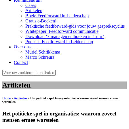
Kenniscentrum
Cases
Artikelen
Boek: Feedforward in Leiderschap
Gratis e-Boeken!
Praktische feedforward-gids voor jouw gesprekscyclus
Whitepaper: Feedforward communicatie
Download ‘7 managementboeken in 1 uur’
Podcast: Feedforward in Leiderschap
Over ons
Muriel Schrikkema
Marco Schreurs
Contact
Artikelen
Home
»
Artikelen
»
Het politieke spel in organisaties: waarom zoveel mensen ermee
worstelen
Het politieke spel in organisaties: waarom zoveel
mensen ermee worstelen