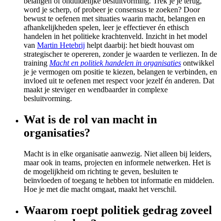
belangen of onduidelijke besluitvorming. Trek je je terug,
word je scherp, of probeer je consensus te zoeken? Door
bewust te oefenen met situaties waarin macht, belangen en
afhankelijkheden spelen, leer je effectiever én ethisch
handelen in het politieke krachtenveld. Inzicht in het model
van
Martin Hetebrij
helpt daarbij: het biedt houvast om
strategischer te opereren, zonder je waarden te verliezen. In de
training
Macht en politiek handelen in organisaties
ontwikkel
je je vermogen om positie te kiezen, belangen te verbinden, en
invloed uit te oefenen met respect voor jezelf én anderen. Dat
maakt je steviger en wendbaarder in complexe
besluitvorming.
Wat is de rol van macht in
organisaties?
Macht is in elke organisatie aanwezig. Niet alleen bij leiders,
maar ook in teams, projecten en informele netwerken. Het is
de mogelijkheid om richting te geven, besluiten te
beïnvloeden of toegang te hebben tot informatie en middelen.
Hoe je met die macht omgaat, maakt het verschil.
Waarom roept politiek gedrag zoveel