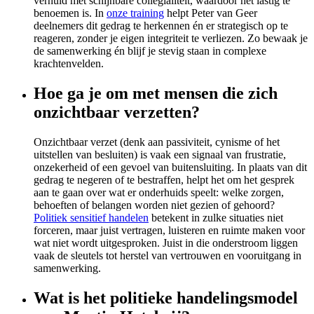
verhuld met schijnbare collegialiteit, waardoor het lastig te
benoemen is. In
onze training
helpt Peter van Geer
deelnemers dit gedrag te herkennen én er strategisch op te
reageren, zonder je eigen integriteit te verliezen. Zo bewaak je
de samenwerking én blijf je stevig staan in complexe
krachtenvelden.
Hoe ga je om met mensen die zich
onzichtbaar verzetten?
Onzichtbaar verzet (denk aan passiviteit, cynisme of het
uitstellen van besluiten) is vaak een signaal van frustratie,
onzekerheid of een gevoel van buitensluiting. In plaats van dit
gedrag te negeren of te bestraffen, helpt het om het gesprek
aan te gaan over wat er onderhuids speelt: welke zorgen,
behoeften of belangen worden niet gezien of gehoord?
Politiek sensitief handelen
betekent in zulke situaties niet
forceren, maar juist vertragen, luisteren en ruimte maken voor
wat niet wordt uitgesproken. Juist in die onderstroom liggen
vaak de sleutels tot herstel van vertrouwen en vooruitgang in
samenwerking.
Wat is het politieke handelingsmodel