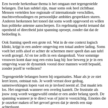
Een tweede herkenbaar thema is het omgaan met tegengestelde
belangen. Dat kan subtiel zijn, maar soms ook heel zichtbaar.
Mensen vertelden hoe regionale of internationale verschillen,
machtsverhoudingen en persoonlijke ambities gesprekken sturen.
Anderen herkennen het toneel dat soms wordt opgevoerd en willen
hun politieke antenne aanscherpen. En regelmatig merkt iemand dat
openheid of directheid juist spanning oproept, zonder dat dat de
bedoeling is.
Ook framing speelt een grote rol. Wat in de ene context logisch
klinkt, krijgt in een andere omgeving een totaal andere lading. Soms
voelt het zelfs alsof er achter de schermen meer speelt dan aan tafel
wordt gezegd. Af en toe zelfs in een slangenkuil. Voor sommige
vrouwen komt daar nog een extra laag bij: hoe beweeg je je in een
omgeving waar de dynamiek vooral door mannen wordt bepaald,
zonder jezelf te verliezen?
Tegengestelde belangen horen bij organisaties. Maar als je ze niet
leert lezen, ontstaat ruis. Je wordt verrast door gedrag,
samenwerkingen lopen vast en je invloed neemt af. Dat maakt iets
los. Het ongemak wanneer een overleg kantelt. De frustratie als
jouw zorg wordt weggewuifd omdat er een ander belang speelt. De
spanning wanneer je te direct was of juist te voorzichtig. Emoties die
je onzeker maken of het gevoel geven dat je steeds een stap
achterloopt.