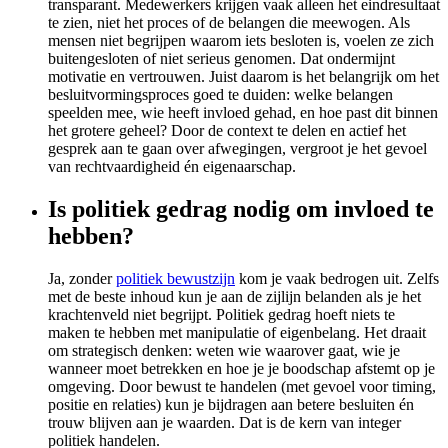
transparant. Medewerkers krijgen vaak alleen het eindresultaat
te zien, niet het proces of de belangen die meewogen. Als
mensen niet begrijpen waarom iets besloten is, voelen ze zich
buitengesloten of niet serieus genomen. Dat ondermijnt
motivatie en vertrouwen. Juist daarom is het belangrijk om het
besluitvormingsproces goed te duiden: welke belangen
speelden mee, wie heeft invloed gehad, en hoe past dit binnen
het grotere geheel? Door de context te delen en actief het
gesprek aan te gaan over afwegingen, vergroot je het gevoel
van rechtvaardigheid én eigenaarschap.
Is politiek gedrag nodig om invloed te
hebben?
Ja, zonder
politiek bewustzijn
kom je vaak bedrogen uit. Zelfs
met de beste inhoud kun je aan de zijlijn belanden als je het
krachtenveld niet begrijpt. Politiek gedrag hoeft niets te
maken te hebben met manipulatie of eigenbelang. Het draait
om strategisch denken: weten wie waarover gaat, wie je
wanneer moet betrekken en hoe je je boodschap afstemt op je
omgeving. Door bewust te handelen (met gevoel voor timing,
positie en relaties) kun je bijdragen aan betere besluiten én
trouw blijven aan je waarden. Dat is de kern van integer
politiek handelen.