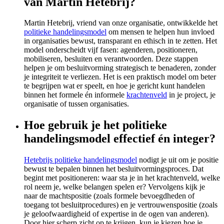
van Martin Hetebrij?
Martin Hetebrij, vriend van onze organisatie, ontwikkelde het
politieke handelingsmodel
om mensen te helpen hun invloed
in organisaties bewust, transparant en ethisch in te zetten. Het
model onderscheidt vijf fasen: agenderen, positioneren,
mobiliseren, besluiten en verantwoorden. Deze stappen
helpen je om besluitvorming strategisch te benaderen, zonder
je integriteit te verliezen. Het is een praktisch model om beter
te begrijpen wat er speelt, en hoe je gericht kunt handelen
binnen het formele én informele
krachtenveld
in je project, je
organisatie of tussen organisaties.
Hoe gebruik je het politieke
handelingsmodel effectief én integer?
Hetebrijs politieke handelingsmodel
nodigt je uit om je positie
bewust te bepalen binnen het besluitvormingsproces. Dat
begint met positioneren: waar sta je in het krachtenveld, welke
rol neem je, welke belangen spelen er? Vervolgens kijk je
naar de machtspositie (zoals formele bevoegdheden of
toegang tot besluitprocedures) en je vertrouwenspositie (zoals
je geloofwaardigheid of expertise in de ogen van anderen).
Door hier scherp zicht op te krijgen, kun je kiezen hoe je