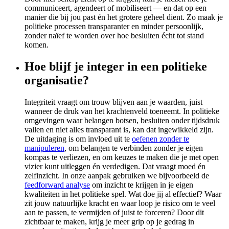
communiceert, agendeert of mobiliseert — en dat op een
manier die bij jou past én het grotere geheel dient. Zo maak je
politieke processen transparanter en minder persoonlijk,
zonder naïef te worden over hoe besluiten écht tot stand
komen.
Hoe blijf je integer in een politieke
organisatie?
Integriteit vraagt om trouw blijven aan je waarden, juist
wanneer de druk van het krachtenveld toeneemt. In politieke
omgevingen waar belangen botsen, besluiten onder tijdsdruk
vallen en niet alles transparant is, kan dat ingewikkeld zijn.
De uitdaging is om invloed uit te
oefenen zonder te
manipuleren
, om belangen te verbinden zonder je eigen
kompas te verliezen, en om keuzes te maken die je met open
vizier kunt uitleggen én verdedigen. Dat vraagt moed én
zelfinzicht. In onze aanpak gebruiken we bijvoorbeeld de
feedforward analyse
om inzicht te krijgen in je eigen
kwaliteiten in het politieke spel. Wat doe jij al effectief? Waar
zit jouw natuurlijke kracht en waar loop je risico om te veel
aan te passen, te vermijden of juist te forceren? Door dit
zichtbaar te maken, krijg je meer grip op je gedrag in