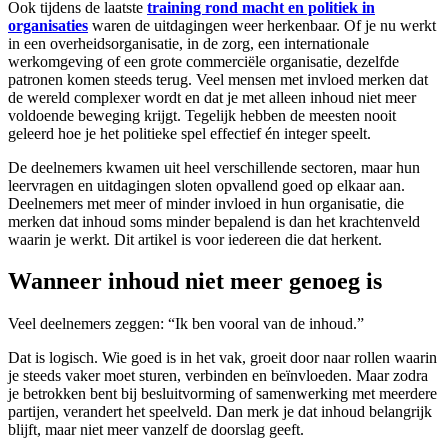
Ook tijdens de laatste
training rond macht en politiek in
organisaties
waren de uitdagingen weer herkenbaar. Of je nu werkt
in een overheidsorganisatie, in de zorg, een internationale
werkomgeving of een grote commerciële organisatie, dezelfde
patronen komen steeds terug. Veel mensen met invloed merken dat
de wereld complexer wordt en dat je met alleen inhoud niet meer
voldoende beweging krijgt. Tegelijk hebben de meesten nooit
geleerd hoe je het politieke spel effectief én integer speelt.
De deelnemers kwamen uit heel verschillende sectoren, maar hun
leervragen en uitdagingen sloten opvallend goed op elkaar aan.
Deelnemers met meer of minder invloed in hun organisatie, die
merken dat inhoud soms minder bepalend is dan het krachtenveld
waarin je werkt. Dit artikel is voor iedereen die dat herkent.
Wanneer inhoud niet meer genoeg is
Veel deelnemers zeggen: “Ik ben vooral van de inhoud.”
Dat is logisch. Wie goed is in het vak, groeit door naar rollen waarin
je steeds vaker moet sturen, verbinden en beïnvloeden. Maar zodra
je betrokken bent bij besluitvorming of samenwerking met meerdere
partijen, verandert het speelveld. Dan merk je dat inhoud belangrijk
blijft, maar niet meer vanzelf de doorslag geeft.