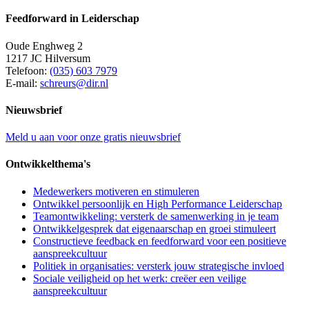
Feedforward in Leiderschap
Oude Enghweg 2
1217 JC Hilversum
Telefoon:
(035) 603 7979
E-mail:
schreurs@dir.nl
Nieuwsbrief
Meld u aan voor onze gratis nieuwsbrief
Ontwikkelthema's
Medewerkers motiveren en stimuleren
Ontwikkel persoonlijk en High Performance Leiderschap
Teamontwikkeling: versterk de samenwerking in je team
Ontwikkelgesprek dat eigenaarschap en groei stimuleert
Constructieve feedback en feedforward voor een positieve
aanspreekcultuur
Politiek in organisaties: versterk jouw strategische invloed
Sociale veiligheid op het werk: creëer een veilige
aanspreekcultuur