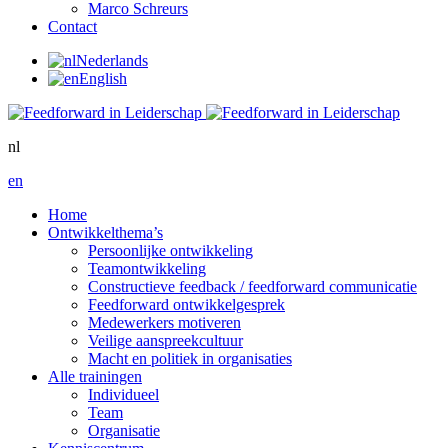
Marco Schreurs
Contact
Nederlands
English
nl
en
Home
Ontwikkelthema’s
Persoonlijke ontwikkeling
Teamontwikkeling
Constructieve feedback / feedforward communicatie
Feedforward ontwikkelgesprek
Medewerkers motiveren
Veilige aanspreekcultuur
Macht en politiek in organisaties
Alle trainingen
Individueel
Team
Organisatie