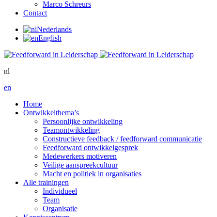
Marco Schreurs
Contact
Nederlands
English
nl
en
Home
Ontwikkelthema’s
Persoonlijke ontwikkeling
Teamontwikkeling
Constructieve feedback / feedforward communicatie
Feedforward ontwikkelgesprek
Medewerkers motiveren
Veilige aanspreekcultuur
Macht en politiek in organisaties
Alle trainingen
Individueel
Team
Organisatie