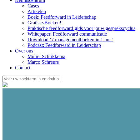
Kenniscentrum
Cases
Artikelen
Boek: Feedforward in Leiderschap
Gratis e-Boeken!
Praktische feedforward-gids voor jouw gesprekscyclus
Whitepaper: Feedforward communicatie
Download ‘7 managementboeken in 1 uur’
Podcast: Feedforward in Leiderschap
Over ons
Muriel Schrikkema
Marco Schreurs
Contact