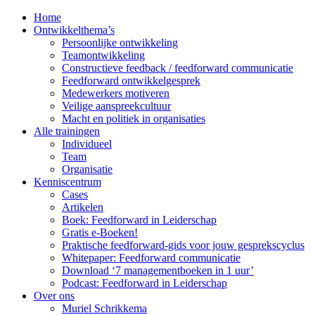
Home
Ontwikkelthema’s
Persoonlijke ontwikkeling
Teamontwikkeling
Constructieve feedback / feedforward communicatie
Feedforward ontwikkelgesprek
Medewerkers motiveren
Veilige aanspreekcultuur
Macht en politiek in organisaties
Alle trainingen
Individueel
Team
Organisatie
Kenniscentrum
Cases
Artikelen
Boek: Feedforward in Leiderschap
Gratis e-Boeken!
Praktische feedforward-gids voor jouw gesprekscyclus
Whitepaper: Feedforward communicatie
Download ‘7 managementboeken in 1 uur’
Podcast: Feedforward in Leiderschap
Over ons
Muriel Schrikkema