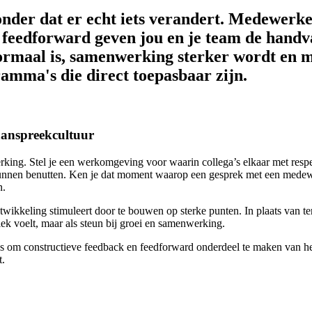
zonder dat er echt iets verandert. Medewerk
n feedforward geven jou en je team de handv
rmaal is, samenwerking sterker wordt en 
amma's die direct toepasbaar zijn.
aanspreekcultuur
king. Stel je een werkomgeving voor waarin collega’s elkaar met respe
kunnen benutten. Ken je dat moment waarop een gesprek met een medewer
n.
ikkeling stimuleert door te bouwen op sterke punten. In plaats van ter
tiek voelt, maar als steun bij groei en samenwerking.
es om constructieve feedback en feedforward onderdeel te maken van het 
t.