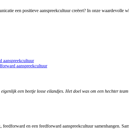
icatie een positieve aanspreekcultuur creëert? In onze waardevolle wh
d aanspreekcultuur
dforward aanspreekcultuur
enlijk een beetje losse eilandjes. Het doel was om een hechter team 
back, feedforward en een feedforward aanspreekcultuur samenhangen. Sa