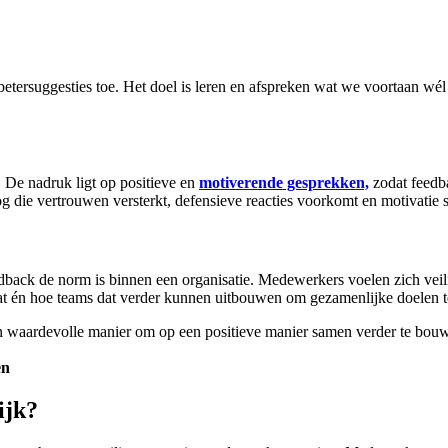
ersuggesties toe. Het doel is leren en afspreken wat we voortaan wél d
. De nadruk ligt op positieve en
motiverende gesprekken,
zodat feedba
g die vertrouwen versterkt, defensieve reacties voorkomt en motivatie s
dback de norm is binnen een organisatie. Medewerkers voelen zich veil
aat én hoe teams dat verder kunnen uitbouwen om gezamenlijke doelen t
n waardevolle manier om op een positieve manier samen verder te bouw
en
ijk?