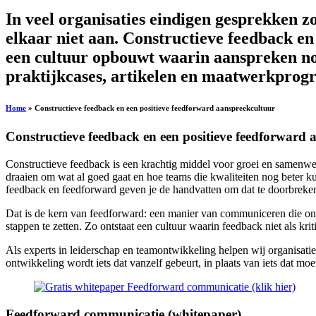
In veel organisaties eindigen gesprekken 
elkaar niet aan. Constructieve feedback e
een cultuur opbouwt waarin aanspreken no
praktijkcases, artikelen en maatwerkprogr
Home
»
Constructieve feedback en een positieve feedforward aanspreekcultuur
Constructieve feedback en een positieve feedforward 
Constructieve feedback is een krachtig middel voor groei en samenwer
draaien om wat al goed gaat en hoe teams die kwaliteiten nog beter 
feedback en feedforward geven je de handvatten om dat te doorbreke
Dat is de kern van feedforward: een manier van communiceren die ontw
stappen te zetten. Zo ontstaat een cultuur waarin feedback niet als kri
Als experts in leiderschap en teamontwikkeling helpen wij organisati
ontwikkeling wordt iets dat vanzelf gebeurt, in plaats van iets dat moe
Feedforward communicatie (whitepaper)