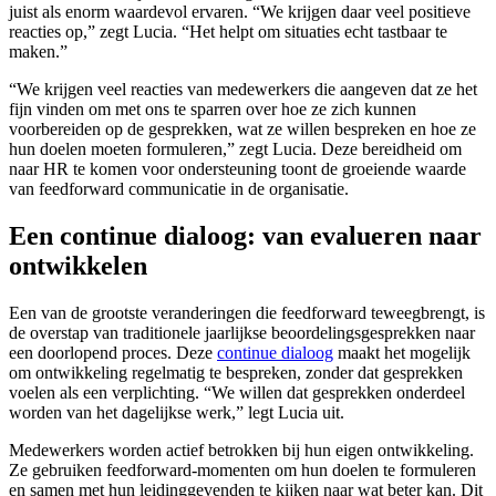
juist als enorm waardevol ervaren. “We krijgen daar veel positieve
reacties op,” zegt Lucia. “Het helpt om situaties echt tastbaar te
maken.”
“We krijgen veel reacties van medewerkers die aangeven dat ze het
fijn vinden om met ons te sparren over hoe ze zich kunnen
voorbereiden op de gesprekken, wat ze willen bespreken en hoe ze
hun doelen moeten formuleren,” zegt Lucia. Deze bereidheid om
naar HR te komen voor ondersteuning toont de groeiende waarde
van feedforward communicatie in de organisatie.
Een continue dialoog: van evalueren naar
ontwikkelen
Een van de grootste veranderingen die feedforward teweegbrengt, is
de overstap van traditionele jaarlijkse beoordelingsgesprekken naar
een doorlopend proces. Deze
continue dialoog
maakt het mogelijk
om ontwikkeling regelmatig te bespreken, zonder dat gesprekken
voelen als een verplichting. “We willen dat gesprekken onderdeel
worden van het dagelijkse werk,” legt Lucia uit.
Medewerkers worden actief betrokken bij hun eigen ontwikkeling.
Ze gebruiken feedforward-momenten om hun doelen te formuleren
en samen met hun leidinggevenden te kijken naar wat beter kan. Dit