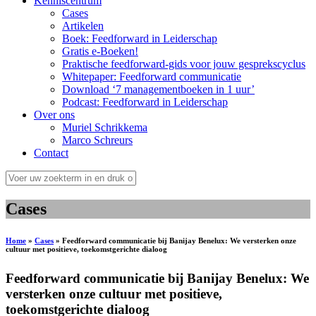
Kenniscentrum
Cases
Artikelen
Boek: Feedforward in Leiderschap
Gratis e-Boeken!
Praktische feedforward-gids voor jouw gesprekscyclus
Whitepaper: Feedforward communicatie
Download ‘7 managementboeken in 1 uur’
Podcast: Feedforward in Leiderschap
Over ons
Muriel Schrikkema
Marco Schreurs
Contact
Cases
Home
»
Cases
»
Feedforward communicatie bij Banijay Benelux: We versterken onze
cultuur met positieve, toekomstgerichte dialoog
Feedforward communicatie bij Banijay Benelux: We
versterken onze cultuur met positieve,
toekomstgerichte dialoog