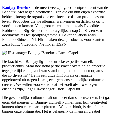
Banijay Benelux
is de meest veelzijdige contentproducent van de
Benelux. Met negen productiehuizen die elk hun eigen expertise
hebben, brengt de organisatie een breed scala aan producties tot
leven. Producties die we allemaal wel kennen en dagelijks op tv
voorbij zien komen. Van groot entertainment zoals Expeditie
Robinson en Big Brother tot de dagelijkse soap GTST, en van
documentaires tot sportprogramma’s. Bekende labels zoals
EndemolShine en NL Film maken deze producties voor klanten
zoals RTL, Videoland, Netflix en ESPN.
De kracht van Banijay ligt in de unieke expertise van elk
productiehuis. Maar hoe houd je die kracht overeind en creëer je
tegelijkertijd een gevoel van saamhorigheid binnen een organisatie
die zo divers is? “Het is een uitdaging om als organisatie,
opgebouwd uit negen labels, een gemeenschappelijke cultuur te
creëren. We willen voorkomen dat het voelt alsof we negen
eilandjes zijn,” legt HR-manager Lucia Capel uit.
Die gezamenlijke cultuur draait om meer dan samenwerken: het gaat
erom dat mensen bij Banijay zichzelf kunnen zijn, hun creativiteit
kunnen uiten en elkaar inspireren. “Wat ons bindt, is de cultuur
binnen onze organisatie. Het is belangrijk dat mensen creatief