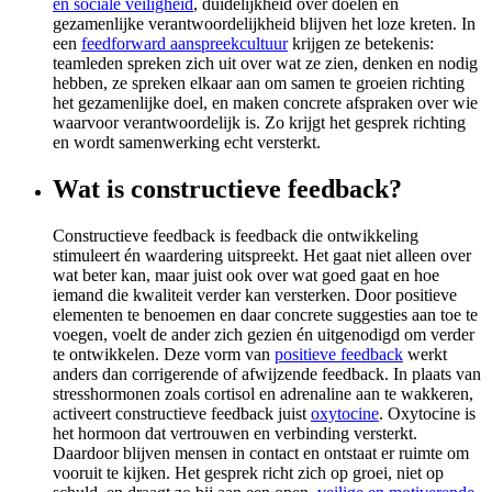
en sociale veiligheid
, duidelijkheid over doelen en
gezamenlijke verantwoordelijkheid blijven het loze kreten. In
een
feedforward aanspreekcultuur
krijgen ze betekenis:
teamleden spreken zich uit over wat ze zien, denken en nodig
hebben, ze spreken elkaar aan om samen te groeien richting
het gezamenlijke doel, en maken concrete afspraken over wie
waarvoor verantwoordelijk is. Zo krijgt het gesprek richting
en wordt samenwerking echt versterkt.
Wat is constructieve feedback?
Constructieve feedback is feedback die ontwikkeling
stimuleert én waardering uitspreekt. Het gaat niet alleen over
wat beter kan, maar juist ook over wat goed gaat en hoe
iemand die kwaliteit verder kan versterken. Door positieve
elementen te benoemen en daar concrete suggesties aan toe te
voegen, voelt de ander zich gezien én uitgenodigd om verder
te ontwikkelen. Deze vorm van
positieve feedback
werkt
anders dan corrigerende of afwijzende feedback. In plaats van
stresshormonen zoals cortisol en adrenaline aan te wakkeren,
activeert constructieve feedback juist
oxytocine
. Oxytocine is
het hormoon dat vertrouwen en verbinding versterkt.
Daardoor blijven mensen in contact en ontstaat er ruimte om
vooruit te kijken. Het gesprek richt zich op groei, niet op