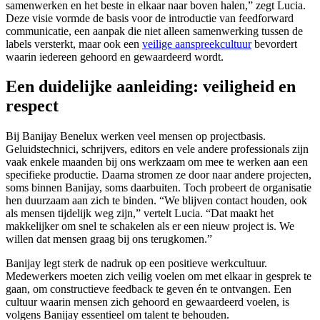
samenwerken en het beste in elkaar naar boven halen,” zegt Lucia.
Deze visie vormde de basis voor de introductie van feedforward
communicatie, een aanpak die niet alleen samenwerking tussen de
labels versterkt, maar ook een
veilige aanspreekcultuur
bevordert
waarin iedereen gehoord en gewaardeerd wordt.
Een duidelijke aanleiding: veiligheid en
respect
Bij Banijay Benelux werken veel mensen op projectbasis.
Geluidstechnici, schrijvers, editors en vele andere professionals zijn
vaak enkele maanden bij ons werkzaam om mee te werken aan een
specifieke productie. Daarna stromen ze door naar andere projecten,
soms binnen Banijay, soms daarbuiten. Toch probeert de organisatie
hen duurzaam aan zich te binden. “We blijven contact houden, ook
als mensen tijdelijk weg zijn,” vertelt Lucia. “Dat maakt het
makkelijker om snel te schakelen als er een nieuw project is. We
willen dat mensen graag bij ons terugkomen.”
Banijay legt sterk de nadruk op een positieve werkcultuur.
Medewerkers moeten zich veilig voelen om met elkaar in gesprek te
gaan, om constructieve feedback te geven én te ontvangen. Een
cultuur waarin mensen zich gehoord en gewaardeerd voelen, is
volgens Banijay essentieel om talent te behouden.