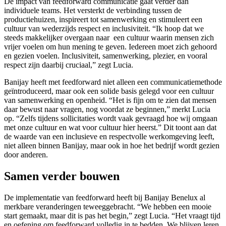
De impact van feedforward communicatie gaat verder dan
individuele teams. Het versterkt de verbinding tussen de
productiehuizen, inspireert tot samenwerking en stimuleert een
cultuur van wederzijds respect en inclusiviteit. “Ik hoop dat we
steeds makkelijker overgaan naar een cultuur waarin mensen zich
vrijer voelen om hun mening te geven. Iedereen moet zich gehoord
en gezien voelen. Inclusiviteit, samenwerking, plezier, en vooral
respect zijn daarbij cruciaal,” zegt Lucia.
Banijay heeft met feedforward niet alleen een communicatiemethode
geïntroduceerd, maar ook een solide basis gelegd voor een cultuur
van samenwerking en openheid. “Het is fijn om te zien dat mensen
daar bewust naar vragen, nog voordat ze beginnen,” merkt Lucia
op. “Zelfs tijdens sollicitaties wordt vaak gevraagd hoe wij omgaan
met onze cultuur en wat voor cultuur hier heerst.” Dit toont aan dat
de waarde van een inclusieve en respectvolle werkomgeving leeft,
niet alleen binnen Banijay, maar ook in hoe het bedrijf wordt gezien
door anderen.
Samen verder bouwen
De implementatie van feedforward heeft bij Banijay Benelux al
merkbare veranderingen teweeggebracht. “We hebben een mooie
start gemaakt, maar dit is pas het begin,” zegt Lucia. “Het vraagt tijd
en oefening om feedforward volledig in te bedden. We blijven leren