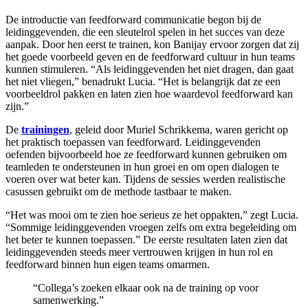
De introductie van feedforward communicatie begon bij de
leidinggevenden, die een sleutelrol spelen in het succes van deze
aanpak. Door hen eerst te trainen, kon Banijay ervoor zorgen dat zij
het goede voorbeeld geven en de feedforward cultuur in hun teams
kunnen stimuleren. “Als leidinggevenden het niet dragen, dan gaat
het niet vliegen,” benadrukt Lucia. “Het is belangrijk dat ze een
voorbeeldrol pakken en laten zien hoe waardevol feedforward kan
zijn.”
De
trainingen
, geleid door Muriel Schrikkema, waren gericht op
het praktisch toepassen van feedforward. Leidinggevenden
oefenden bijvoorbeeld hoe ze feedforward kunnen gebruiken om
teamleden te ondersteunen in hun groei en om open dialogen te
voeren over wat beter kan. Tijdens de sessies werden realistische
casussen gebruikt om de methode tastbaar te maken.
“Het was mooi om te zien hoe serieus ze het oppakten,” zegt Lucia.
“Sommige leidinggevenden vroegen zelfs om extra begeleiding om
het beter te kunnen toepassen.” De eerste resultaten laten zien dat
leidinggevenden steeds meer vertrouwen krijgen in hun rol en
feedforward binnen hun eigen teams omarmen.
“Collega’s zoeken elkaar ook na de training op voor
samenwerking.”