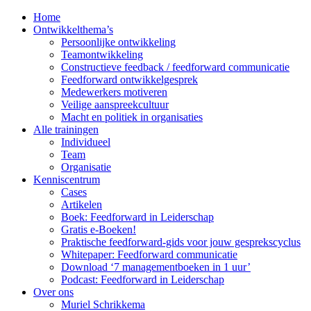
Home
Ontwikkelthema’s
Persoonlijke ontwikkeling
Teamontwikkeling
Constructieve feedback / feedforward communicatie
Feedforward ontwikkelgesprek
Medewerkers motiveren
Veilige aanspreekcultuur
Macht en politiek in organisaties
Alle trainingen
Individueel
Team
Organisatie
Kenniscentrum
Cases
Artikelen
Boek: Feedforward in Leiderschap
Gratis e-Boeken!
Praktische feedforward-gids voor jouw gesprekscyclus
Whitepaper: Feedforward communicatie
Download ‘7 managementboeken in 1 uur’
Podcast: Feedforward in Leiderschap
Over ons
Muriel Schrikkema