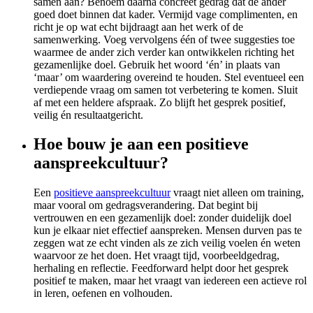
samen aan? Benoem daarna concreet gedrag dat de ander
goed doet binnen dat kader. Vermijd vage complimenten, en
richt je op wat echt bijdraagt aan het werk of de
samenwerking. Voeg vervolgens één of twee suggesties toe
waarmee de ander zich verder kan ontwikkelen richting het
gezamenlijke doel. Gebruik het woord ‘én’ in plaats van
‘maar’ om waardering overeind te houden. Stel eventueel een
verdiepende vraag om samen tot verbetering te komen. Sluit
af met een heldere afspraak. Zo blijft het gesprek positief,
veilig én resultaatgericht.
Hoe bouw je aan een positieve
aanspreekcultuur?
Een
positieve aanspreekcultuur
vraagt niet alleen om training,
maar vooral om gedragsverandering. Dat begint bij
vertrouwen en een gezamenlijk doel: zonder duidelijk doel
kun je elkaar niet effectief aanspreken. Mensen durven pas te
zeggen wat ze echt vinden als ze zich veilig voelen én weten
waarvoor ze het doen. Het vraagt tijd, voorbeeldgedrag,
herhaling en reflectie. Feedforward helpt door het gesprek
positief te maken, maar het vraagt van iedereen een actieve rol
in leren, oefenen en volhouden.