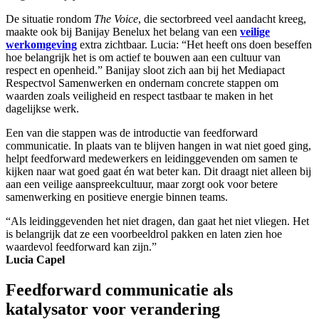
De situatie rondom
The Voice
, die sectorbreed veel aandacht kreeg,
maakte ook bij Banijay Benelux het belang van een
veilige
werkomgeving
extra zichtbaar. Lucia: “Het heeft ons doen beseffen
hoe belangrijk het is om actief te bouwen aan een cultuur van
respect en openheid.” Banijay sloot zich aan bij het Mediapact
Respectvol Samenwerken en ondernam concrete stappen om
waarden zoals veiligheid en respect tastbaar te maken in het
dagelijkse werk.
Een van die stappen was de introductie van feedforward
communicatie. In plaats van te blijven hangen in wat niet goed ging,
helpt feedforward medewerkers en leidinggevenden om samen te
kijken naar wat goed gaat én wat beter kan. Dit draagt niet alleen bij
aan een veilige aanspreekcultuur, maar zorgt ook voor betere
samenwerking en positieve energie binnen teams.
“Als leidinggevenden het niet dragen, dan gaat het niet vliegen. Het
is belangrijk dat ze een voorbeeldrol pakken en laten zien hoe
waardevol feedforward kan zijn.”
Lucia Capel
Feedforward communicatie als
katalysator voor verandering