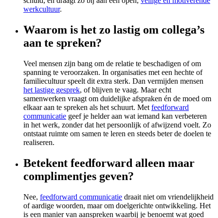
schuld, en draagt zo bij aan een open,
veilige en motiverende
werkcultuur
.
Waarom is het zo lastig om collega’s
aan te spreken?
Veel mensen zijn bang om de relatie te beschadigen of om
spanning te veroorzaken. In organisaties met een hechte of
familiecultuur speelt dit extra sterk. Dan vermijden mensen
het lastige gesprek
, of blijven te vaag. Maar echt
samenwerken vraagt om duidelijke afspraken én de moed om
elkaar aan te spreken als het schuurt. Met
feedforward
communicatie
geef je helder aan wat iemand kan verbeteren
in het werk, zonder dat het persoonlijk of afwijzend voelt. Zo
ontstaat ruimte om samen te leren en steeds beter de doelen te
realiseren.
Betekent feedforward alleen maar
complimentjes geven?
Nee,
feedforward communicatie
draait niet om vriendelijkheid
of aardige woorden, maar om doelgerichte ontwikkeling. Het
is een manier van aanspreken waarbij je benoemt wat goed