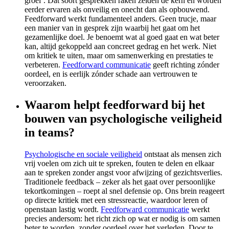
groei’. Dat soort gesprekken raken zelden de kern en worden
eerder ervaren als onveilig en onecht dan als opbouwend.
Feedforward werkt fundamenteel anders. Geen trucje, maar
een manier van in gesprek zijn waarbij het gaat om het
gezamenlijke doel. Je benoemt wat al goed gaat en wat beter
kan, altijd gekoppeld aan concreet gedrag en het werk. Niet
om kritiek te uiten, maar om samenwerking en prestaties te
verbeteren.
Feedforward communicatie
geeft richting zónder
oordeel, en is eerlijk zónder schade aan vertrouwen te
veroorzaken.
Waarom helpt feedforward bij het
bouwen van psychologische veiligheid
in teams?
Psychologische en sociale veiligheid
ontstaat als mensen zich
vrij voelen om zich uit te spreken, fouten te delen en elkaar
aan te spreken zonder angst voor afwijzing of gezichtsverlies.
Traditionele feedback – zeker als het gaat over persoonlijke
tekortkomingen – roept al snel defensie op. Ons brein reageert
op directe kritiek met een stressreactie, waardoor leren of
openstaan lastig wordt.
Feedforward communicatie
werkt
precies andersom: het richt zich op wat er nodig is om samen
beter te worden, zonder oordeel over het verleden. Door te