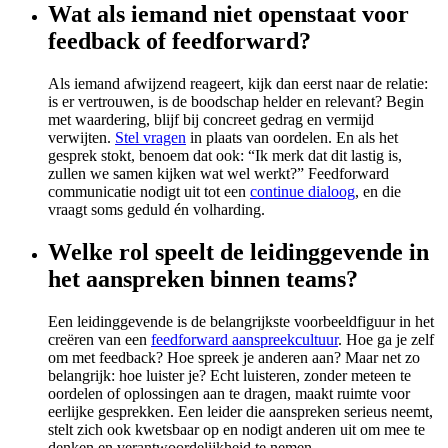
Wat als iemand niet openstaat voor
feedback of feedforward?
Als iemand afwijzend reageert, kijk dan eerst naar de relatie:
is er vertrouwen, is de boodschap helder en relevant? Begin
met waardering, blijf bij concreet gedrag en vermijd
verwijten.
Stel vragen
in plaats van oordelen. En als het
gesprek stokt, benoem dat ook: “Ik merk dat dit lastig is,
zullen we samen kijken wat wel werkt?” Feedforward
communicatie nodigt uit tot een
continue dialoog
, en die
vraagt soms geduld én volharding.
Welke rol speelt de leidinggevende in
het aanspreken binnen teams?
Een leidinggevende is de belangrijkste voorbeeldfiguur in het
creëren van een
feedforward aanspreekcultuur
. Hoe ga je zelf
om met feedback? Hoe spreek je anderen aan? Maar net zo
belangrijk: hoe luister je? Echt luisteren, zonder meteen te
oordelen of oplossingen aan te dragen, maakt ruimte voor
eerlijke gesprekken. Een leider die aanspreken serieus neemt,
stelt zich ook kwetsbaar op en nodigt anderen uit om mee te
denken en verantwoordelijkheid te nemen.