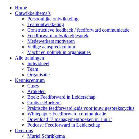
Home
Ontwikkelthema’s
Persoonlijke ontwikkeling
Teamontwikkeling
Constructieve feedback / feedforward communicatie
Feedforward ontwikkelgesprek
Medewerkers motiveren
Veilige aanspreekcultuur
Macht en politiek in organisaties
Alle trainingen
Individueel
Team
Organisatie
Kenniscentrum
Cases
Artikelen
Boek: Feedforward in Leiderschap
Gratis e-Boeken!
Praktische feedforward-gids voor jouw gesprekscyclus
Whitepaper: Feedforward communicatie
Download ‘7 managementboeken in 1 uur’
Podcast: Feedforward in Leiderschap
Over ons
Muriel Schrikkema