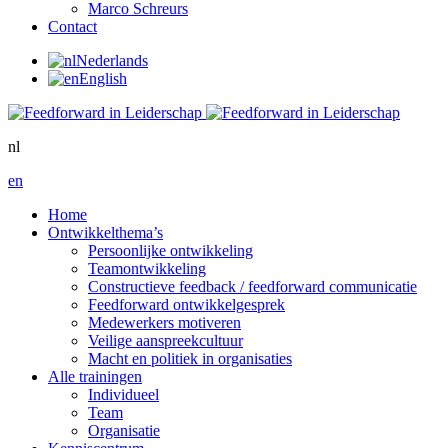
Marco Schreurs
Contact
Nederlands
English
nl
en
Home
Ontwikkelthema’s
Persoonlijke ontwikkeling
Teamontwikkeling
Constructieve feedback / feedforward communicatie
Feedforward ontwikkelgesprek
Medewerkers motiveren
Veilige aanspreekcultuur
Macht en politiek in organisaties
Alle trainingen
Individueel
Team
Organisatie