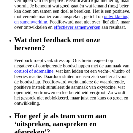
vermijden van het gesprek. Feedforward kijkt niet terug, maar
vooruit. Je benoemt wat goed gaat én wat iemand (nog) beter
kan doen om samen een doel te bereiken. Het is een positieve,
motiverende manier van aanspreken, gericht op
ontwikkeling
en samenwerking
. Feedforward gaat niet over ‘lief zijn’, maar
over ontwikkelen en
effectiever samenwerken
aan resultaat.
Wat doet feedback met onze
hersenen?
Feedback roept vaak stress op. Ons brein reageert op
negatieve of corrigerende boodschappen met de aanmaak van
cortisol of adrenaline
, wat kan leiden tot een vecht-, vlucht- of
bevries reactie. Daardoor sluiten mensen zich sneller af voor
de boodschap. Feedforward werkt anders: de waarderende,
positieve insteek stimuleert de aanmaak van oxytocine, wat
openheid, vertrouwen en leerbereidheid vergroot. Zo wordt
het gesprek niet geblokkeerd, maar juist een kans op groei en
ontwikkeling.
Hoe geef je als team vorm aan
‘uitspreken, aanspreken en
afspreken’?