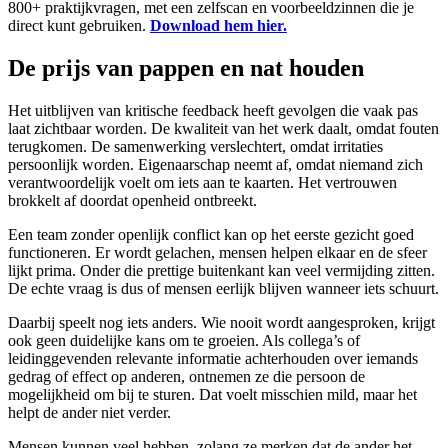
800+ praktijkvragen, met een zelfscan en voorbeeldzinnen die je
direct kunt gebruiken.
Download hem hier.
De prijs van pappen en nat houden
Het uitblijven van kritische feedback heeft gevolgen die vaak pas
laat zichtbaar worden. De kwaliteit van het werk daalt, omdat fouten
terugkomen. De samenwerking verslechtert, omdat irritaties
persoonlijk worden. Eigenaarschap neemt af, omdat niemand zich
verantwoordelijk voelt om iets aan te kaarten. Het vertrouwen
brokkelt af doordat openheid ontbreekt.
Een team zonder openlijk conflict kan op het eerste gezicht goed
functioneren. Er wordt gelachen, mensen helpen elkaar en de sfeer
lijkt prima. Onder die prettige buitenkant kan veel vermijding zitten.
De echte vraag is dus of mensen eerlijk blijven wanneer iets schuurt.
Daarbij speelt nog iets anders. Wie nooit wordt aangesproken, krijgt
ook geen duidelijke kans om te groeien. Als collega’s of
leidinggevenden relevante informatie achterhouden over iemands
gedrag of effect op anderen, ontnemen ze die persoon de
mogelijkheid om bij te sturen. Dat voelt misschien mild, maar het
helpt de ander niet verder.
Mensen kunnen veel hebben, zolang ze merken dat de ander het