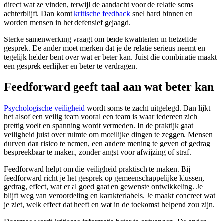
direct wat ze vinden, terwijl de aandacht voor de relatie soms
achterblijft. Dan komt
kritische feedback
snel hard binnen en
worden mensen in het defensief gejaagd.
Sterke samenwerking vraagt om beide kwaliteiten in hetzelfde
gesprek. De ander moet merken dat je de relatie serieus neemt en
tegelijk helder bent over wat er beter kan. Juist die combinatie maakt
een gesprek eerlijker en beter te verdragen.
Feedforward geeft taal aan wat beter kan
Psychologische veiligheid
wordt soms te zacht uitgelegd. Dan lijkt
het alsof een veilig team vooral een team is waar iedereen zich
prettig voelt en spanning wordt vermeden. In de praktijk gaat
veiligheid juist over ruimte om moeilijke dingen te zeggen. Mensen
durven dan risico te nemen, een andere mening te geven of gedrag
bespreekbaar te maken, zonder angst voor afwijzing of straf.
Feedforward helpt om die veiligheid praktisch te maken. Bij
feedforward richt je het gesprek op gemeenschappelijke klussen,
gedrag, effect, wat er al goed gaat en gewenste ontwikkeling. Je
blijft weg van veroordeling en karakterlabels. Je maakt concreet wat
je ziet, welk effect dat heeft en wat in de toekomst helpend zou zijn.