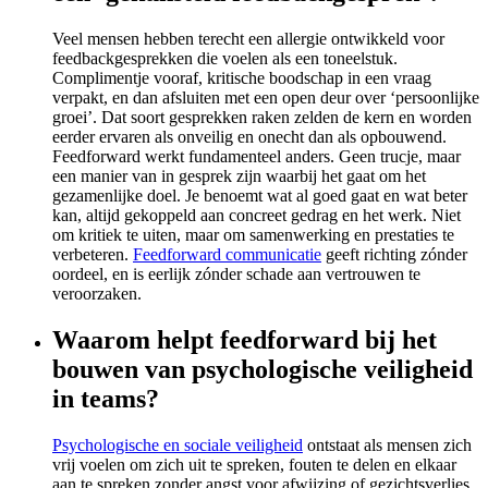
Veel mensen hebben terecht een allergie ontwikkeld voor
feedbackgesprekken die voelen als een toneelstuk.
Complimentje vooraf, kritische boodschap in een vraag
verpakt, en dan afsluiten met een open deur over ‘persoonlijke
groei’. Dat soort gesprekken raken zelden de kern en worden
eerder ervaren als onveilig en onecht dan als opbouwend.
Feedforward werkt fundamenteel anders. Geen trucje, maar
een manier van in gesprek zijn waarbij het gaat om het
gezamenlijke doel. Je benoemt wat al goed gaat en wat beter
kan, altijd gekoppeld aan concreet gedrag en het werk. Niet
om kritiek te uiten, maar om samenwerking en prestaties te
verbeteren.
Feedforward communicatie
geeft richting zónder
oordeel, en is eerlijk zónder schade aan vertrouwen te
veroorzaken.
Waarom helpt feedforward bij het
bouwen van psychologische veiligheid
in teams?
Psychologische en sociale veiligheid
ontstaat als mensen zich
vrij voelen om zich uit te spreken, fouten te delen en elkaar
aan te spreken zonder angst voor afwijzing of gezichtsverlies.