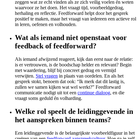
zeggen wat ze echt vinden als ze zich veilig voelen én weten
waarvoor ze het doen. Het vraagt tijd, voorbeeldgedrag,
herhaling en reflectie. Feedforward helpt door het gesprek
positief te maken, maar het vraagt van iedereen een actieve rol
in leren, oefenen en volhouden.
Wat als iemand niet openstaat voor
feedback of feedforward?
Als iemand afwijzend reageert, kijk dan eerst naar de relatie:
is er vertrouwen, is de boodschap helder en relevant? Begin
met waardering, blijf bij concreet gedrag en vermijd
verwijten.
Stel vragen
in plaats van oordelen. En als het
gesprek stokt, benoem dat ook: “Ik merk dat dit lastig is,
zullen we samen kijken wat wel werkt?” Feedforward
communicatie nodigt uit tot een
continue dialoog
, en die
vraagt soms geduld én volharding.
Welke rol speelt de leidinggevende in
het aanspreken binnen teams?
Een leidinggevende is de belangrijkste voorbeeldfiguur in het
creëren van een
feedforward aanspreekcultuur
. Hoe ga je zelf