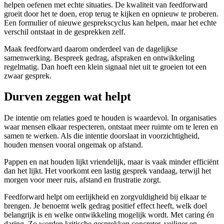
helpen oefenen met echte situaties. De kwaliteit van feedforward
groeit door het te doen, erop terug te kijken en opnieuw te proberen.
Een formulier of nieuwe gesprekscyclus kan helpen, maar het echte
verschil ontstaat in de gesprekken zelf.
Maak feedforward daarom onderdeel van de dagelijkse
samenwerking. Bespreek gedrag, afspraken en ontwikkeling
regelmatig. Dan hoeft een klein signaal niet uit te groeien tot een
zwaar gesprek.
Durven zeggen wat helpt
De intentie om relaties goed te houden is waardevol. In organisaties
waar mensen elkaar respecteren, ontstaat meer ruimte om te leren en
samen te werken. Als die intentie doorslaat in voorzichtigheid,
houden mensen vooral ongemak op afstand.
Pappen en nat houden lijkt vriendelijk, maar is vaak minder efficiënt
dan het lijkt. Het voorkomt een lastig gesprek vandaag, terwijl het
morgen voor meer ruis, afstand en frustratie zorgt.
Feedforward helpt om eerlijkheid en zorgvuldigheid bij elkaar te
brengen. Je benoemt welk gedrag positief effect heeft, welk doel
belangrijk is en welke ontwikkeling mogelijk wordt. Met caring én
daring. Zo worden kritische gesprekken concreter, veiliger en