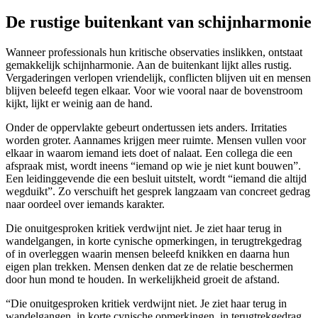
De rustige buitenkant van schijnharmonie
Wanneer professionals hun kritische observaties inslikken, ontstaat
gemakkelijk schijnharmonie. Aan de buitenkant lijkt alles rustig.
Vergaderingen verlopen vriendelijk, conflicten blijven uit en mensen
blijven beleefd tegen elkaar. Voor wie vooral naar de bovenstroom
kijkt, lijkt er weinig aan de hand.
Onder de oppervlakte gebeurt ondertussen iets anders. Irritaties
worden groter. Aannames krijgen meer ruimte. Mensen vullen voor
elkaar in waarom iemand iets doet of nalaat. Een collega die een
afspraak mist, wordt ineens “iemand op wie je niet kunt bouwen”.
Een leidinggevende die een besluit uitstelt, wordt “iemand die altijd
wegduikt”. Zo verschuift het gesprek langzaam van concreet gedrag
naar oordeel over iemands karakter.
Die onuitgesproken kritiek verdwijnt niet. Je ziet haar terug in
wandelgangen, in korte cynische opmerkingen, in terugtrekgedrag
of in overleggen waarin mensen beleefd knikken en daarna hun
eigen plan trekken. Mensen denken dat ze de relatie beschermen
door hun mond te houden. In werkelijkheid groeit de afstand.
“Die onuitgesproken kritiek verdwijnt niet. Je ziet haar terug in
wandelgangen, in korte cynische opmerkingen, in terugtrekgedrag