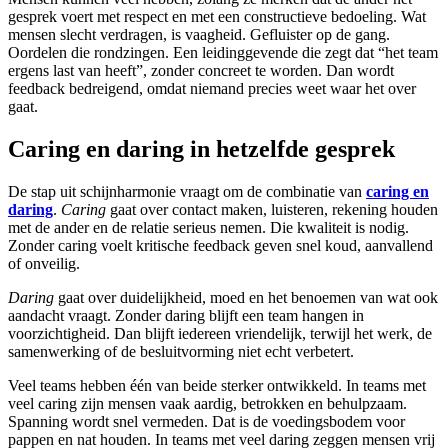
gesprek voert met respect en met een constructieve bedoeling. Wat
mensen slecht verdragen, is vaagheid. Gefluister op de gang.
Oordelen die rondzingen. Een leidinggevende die zegt dat “het team
ergens last van heeft”, zonder concreet te worden. Dan wordt
feedback bedreigend, omdat niemand precies weet waar het over
gaat.
Caring en daring in hetzelfde gesprek
De stap uit schijnharmonie vraagt om de combinatie van
caring en
daring
.
Caring
gaat over contact maken, luisteren, rekening houden
met de ander en de relatie serieus nemen. Die kwaliteit is nodig.
Zonder caring voelt kritische feedback geven snel koud, aanvallend
of onveilig.
Daring
gaat over duidelijkheid, moed en het benoemen van wat ook
aandacht vraagt. Zonder daring blijft een team hangen in
voorzichtigheid. Dan blijft iedereen vriendelijk, terwijl het werk, de
samenwerking of de besluitvorming niet echt verbetert.
Veel teams hebben één van beide sterker ontwikkeld. In teams met
veel caring zijn mensen vaak aardig, betrokken en behulpzaam.
Spanning wordt snel vermeden. Dat is de voedingsbodem voor
pappen en nat houden. In teams met veel daring zeggen mensen vrij