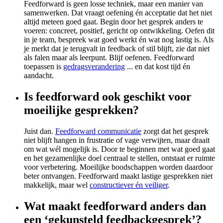
Feedforward is geen losse techniek, maar een manier van
samenwerken. Dat vraagt oefening én acceptatie dat het niet
altijd meteen goed gaat. Begin door het gesprek anders te
voeren: concreet, positief, gericht op ontwikkeling. Oefen dit
in je team, bespreek wat goed werkt én wat nog lastig is. Als
je merkt dat je terugvalt in feedback of stil blijft, zie dat niet
als falen maar als leerpunt. Blijf oefenen. Feedforward
toepassen is
gedragsverandering
... en dat kost tijd én
aandacht.
Is feedforward ook geschikt voor
moeilijke gesprekken?
Juist dan.
Feedforward communicatie
zorgt dat het gesprek
niet blijft hangen in frustratie of vage verwijten, maar draait
om wat wél mogelijk is. Door te beginnen met wat goed gaat
en het gezamenlijke doel centraal te stellen, ontstaat er ruimte
voor verbetering. Moeilijke boodschappen worden daardoor
beter ontvangen. Feedforward maakt lastige gesprekken niet
makkelijk, maar wel
constructiever én veiliger
.
Wat maakt feedforward anders dan
een ‘gekunsteld feedbackgesprek’?