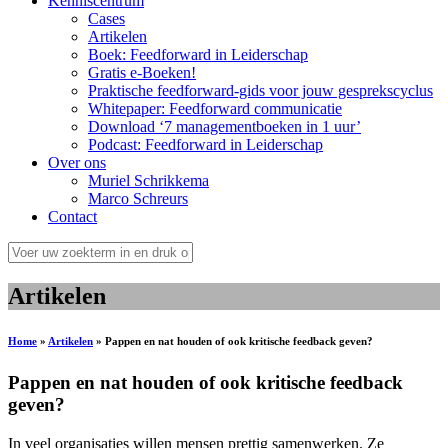
Kenniscentrum
Cases
Artikelen
Boek: Feedforward in Leiderschap
Gratis e-Boeken!
Praktische feedforward-gids voor jouw gesprekscyclus
Whitepaper: Feedforward communicatie
Download ‘7 managementboeken in 1 uur’
Podcast: Feedforward in Leiderschap
Over ons
Muriel Schrikkema
Marco Schreurs
Contact
Artikelen
Home
»
Artikelen
»
Pappen en nat houden of ook kritische feedback geven?
Pappen en nat houden of ook kritische feedback
geven?
In veel organisaties willen mensen prettig samenwerken. Ze