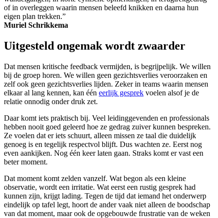
of in overleggen waarin mensen beleefd knikken en daarna hun
eigen plan trekken.”
Muriel Schrikkema
Uitgesteld ongemak wordt zwaarder
Dat mensen kritische feedback vermijden, is begrijpelijk. We willen
bij de groep horen. We willen geen gezichtsverlies veroorzaken en
zelf ook geen gezichtsverlies lijden. Zeker in teams waarin mensen
elkaar al lang kennen, kan één
eerlijk gesprek
voelen alsof je de
relatie onnodig onder druk zet.
Daar komt iets praktisch bij. Veel leidinggevenden en professionals
hebben nooit goed geleerd hoe ze gedrag zuiver kunnen bespreken.
Ze voelen dat er iets schuurt, alleen missen ze taal die duidelijk
genoeg is en tegelijk respectvol blijft. Dus wachten ze. Eerst nog
even aankijken. Nog één keer laten gaan. Straks komt er vast een
beter moment.
Dat moment komt zelden vanzelf. Wat begon als een kleine
observatie, wordt een irritatie. Wat eerst een rustig gesprek had
kunnen zijn, krijgt lading. Tegen de tijd dat iemand het onderwerp
eindelijk op tafel legt, hoort de ander vaak niet alleen de boodschap
van dat moment, maar ook de opgebouwde frustratie van de weken