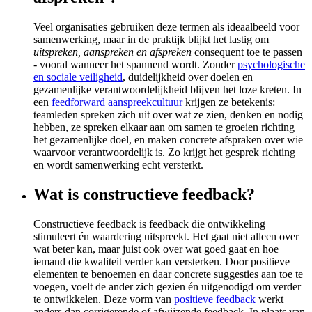
Veel organisaties gebruiken deze termen als ideaalbeeld voor
samenwerking, maar in de praktijk blijkt het lastig om
uitspreken, aanspreken en afspreken
consequent toe te passen
- vooral wanneer het spannend wordt. Zonder
psychologische
en sociale veiligheid
, duidelijkheid over doelen en
gezamenlijke verantwoordelijkheid blijven het loze kreten. In
een
feedforward aanspreekcultuur
krijgen ze betekenis:
teamleden spreken zich uit over wat ze zien, denken en nodig
hebben, ze spreken elkaar aan om samen te groeien richting
het gezamenlijke doel, en maken concrete afspraken over wie
waarvoor verantwoordelijk is. Zo krijgt het gesprek richting
en wordt samenwerking echt versterkt.
Wat is constructieve feedback?
Constructieve feedback is feedback die ontwikkeling
stimuleert én waardering uitspreekt. Het gaat niet alleen over
wat beter kan, maar juist ook over wat goed gaat en hoe
iemand die kwaliteit verder kan versterken. Door positieve
elementen te benoemen en daar concrete suggesties aan toe te
voegen, voelt de ander zich gezien én uitgenodigd om verder
te ontwikkelen. Deze vorm van
positieve feedback
werkt
anders dan corrigerende of afwijzende feedback. In plaats van