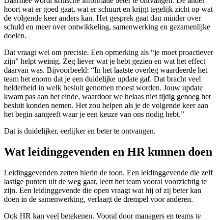
Daarmee wordt kritische informatie beter te ontvangen. De ander
hoort wat er goed gaat, wat er schuurt en krijgt tegelijk zicht op wat
de volgende keer anders kan. Het gesprek gaat dan minder over
schuld en meer over ontwikkeling, samenwerking en gezamenlijke
doelen.
Dat vraagt wel om precisie. Een opmerking als “je moet proactiever
zijn” helpt weinig. Zeg liever wat je hebt gezien en wat het effect
daarvan was. Bijvoorbeeld: “In het laatste overleg waardeerde het
team het enorm dat je een duidelijke update gaf. Dat bracht veel
helderheid in welk besluit genomen moest worden. Jouw update
kwam pas aan het einde, waardoor we helaas niet tijdig genoeg het
besluit konden nemen. Het zou helpen als je de volgende keer aan
het begin aangeeft waar je een keuze van ons nodig hebt.”
Dat is duidelijker, eerlijker en beter te ontvangen.
Wat leidinggevenden en HR kunnen doen
Leidinggevenden zetten hierin de toon. Een leidinggevende die zelf
lastige punten uit de weg gaat, leert het team vooral voorzichtig te
zijn. Een leidinggevende die open vraagt wat hij of zij beter kan
doen in de samenwerking, verlaagt de drempel voor anderen.
Ook HR kan veel betekenen. Vooral door managers en teams te