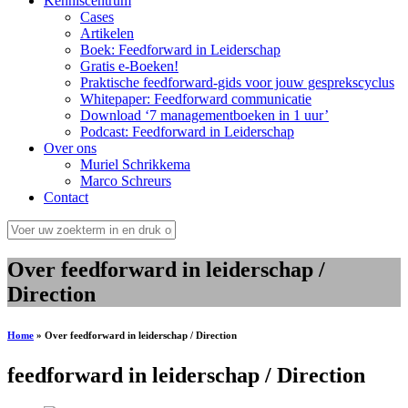
Kenniscentrum
Cases
Artikelen
Boek: Feedforward in Leiderschap
Gratis e-Boeken!
Praktische feedforward-gids voor jouw gesprekscyclus
Whitepaper: Feedforward communicatie
Download ‘7 managementboeken in 1 uur’
Podcast: Feedforward in Leiderschap
Over ons
Muriel Schrikkema
Marco Schreurs
Contact
Over feedforward in leiderschap /
Direction
Home
»
Over feedforward in leiderschap / Direction
feedforward in leiderschap / Direction