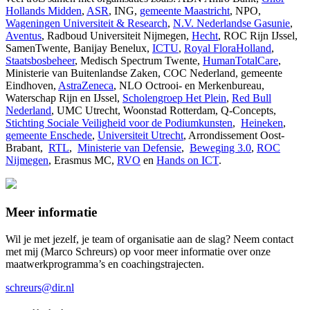
Hollands Midden
,
ASR
, ING,
gemeente Maastricht
, NPO,
Wageningen Universiteit & Research
,
N.V. Nederlandse Gasunie
,
Aventus
, Radboud Universiteit Nijmegen,
Hecht
, ROC Rijn IJssel,
SamenTwente, Banijay Benelux,
ICTU
,
Royal FloraHolland
,
Staatsbosbeheer
, Medisch Spectrum Twente,
HumanTotalCare
,
Ministerie van Buitenlandse Zaken, COC Nederland, gemeente
Eindhoven,
AstraZeneca
, NLO Octrooi- en Merkenbureau,
Waterschap Rijn en IJssel,
Scholengroep Het Plein
,
Red Bull
Nederland
, UMC Utrecht, Woonstad Rotterdam, Q-Concepts,
Stichting Sociale Veiligheid voor de Podiumkunsten
,
Heineken
,
gemeente Enschede
,
Universiteit Utrecht
, Arrondissement Oost-
Brabant,
RTL
,
Ministerie van Defensie
,
Beweging 3.0
,
ROC
Nijmegen
, Erasmus MC,
RVO
en
Hands on ICT
.
Meer informatie
Wil je met jezelf, je team of organisatie aan de slag? Neem contact
met mij (Marco Schreurs) op voor meer informatie over onze
maatwerkprogramma’s en coachingstrajecten.
schreurs@dir.nl