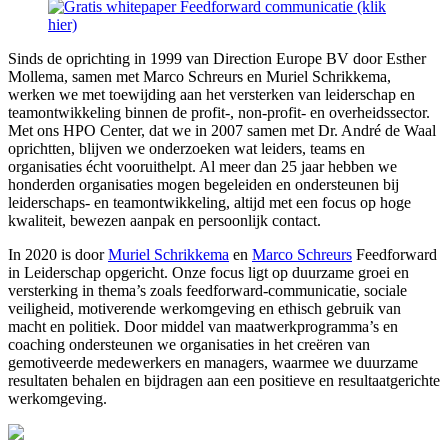
Sinds de oprichting in 1999 van Direction Europe BV door Esther
Mollema, samen met Marco Schreurs en Muriel Schrikkema,
werken we met toewijding aan het versterken van leiderschap en
teamontwikkeling binnen de profit-, non-profit- en overheidssector.
Met ons HPO Center, dat we in 2007 samen met Dr. André de Waal
oprichtten, blijven we onderzoeken wat leiders, teams en
organisaties écht vooruithelpt. Al meer dan 25 jaar hebben we
honderden organisaties mogen begeleiden en ondersteunen bij
leiderschaps- en teamontwikkeling, altijd met een focus op hoge
kwaliteit, bewezen aanpak en persoonlijk contact.
In 2020 is door
Muriel Schrikkema
en
Marco Schreurs
Feedforward
in Leiderschap opgericht. Onze focus ligt op duurzame groei en
versterking in thema’s zoals feedforward-communicatie, sociale
veiligheid, motiverende werkomgeving en ethisch gebruik van
macht en politiek. Door middel van maatwerkprogramma’s en
coaching ondersteunen we organisaties in het creëren van
gemotiveerde medewerkers en managers, waarmee we duurzame
resultaten behalen en bijdragen aan een positieve en resultaatgerichte
werkomgeving.