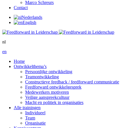
Marco Schreurs
Contact
Nederlands
English
nl
en
Home
Ontwikkelthema’s
Persoonlijke ontwikkeling
Teamontwikkeling
Constructieve feedback / feedforward communicatie
Feedforward ontwikkelgesprek
Medewerkers motiveren
Veilige aanspreekcultuur
Macht en politiek in organisaties
Alle trainingen
Individueel
Team
Organisatie