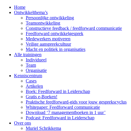
Home
Ontwikkelthema’s
Persoonlijke ontwikkeling
Teamontwikkeling
Constructieve feedback / feedforward communicatie
Feedforward ontwikkelgesprek
Medewerkers motiveren
Veilige aanspreekcultuur
Macht en politiek in organisaties
Alle trainingen
Individueel
Team
Organisatie
Kenniscentrum
Cases
Artikelen
Boek: Feedforward in Leiderschap
Gratis e-Boeken!
Praktische feedforward-gids voor jouw gesprekscyclus
Whitepaper: Feedforward communicatie
Download ‘7 managementboeken in 1 uur’
Podcast: Feedforward in Leiderschap
Over ons
Muriel Schrikkema