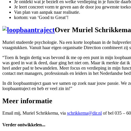
Je ontdekt wat je bezielt en welke verdieping in je functie daarbi
Je leert concreet vorm te geven aan de door jou gewenste toeko
Van plan van aanpak naar realisatie.
kortom: van ‘Good to Great’!
Over Muriel Schrikkema (
Muriel studeerde psychologie. Na een korte loopbaan in de hulpverlen
vraagstukken. Vanuit haar eigen organisatie Direction combineert zi
“Toen ik begin dertig was bevond ik me op een punt in mijn loopbaan 
was goed in wat ik deed, daar ging het niet om. Maar ik merkte dat i
heel ander pad te bewandelen. Meer focus en verdieping in mijn funct
contact met managers, professionals en leiders in het Nederlandse bedr
In dit loopbaantraject gaan we samen op zoek naar jouw passie. We zo
loopbaantraject en heb er veel zin in!”
Meer informatie
Email mij, Muriel Schrikkema, via
schri
kkema@dir.nl
of bel 035 – 60
Verder ontwikkelen...