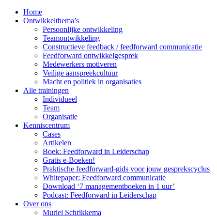
Home
Ontwikkelthema’s
Persoonlijke ontwikkeling
Teamontwikkeling
Constructieve feedback / feedforward communicatie
Feedforward ontwikkelgesprek
Medewerkers motiveren
Veilige aanspreekcultuur
Macht en politiek in organisaties
Alle trainingen
Individueel
Team
Organisatie
Kenniscentrum
Cases
Artikelen
Boek: Feedforward in Leiderschap
Gratis e-Boeken!
Praktische feedforward-gids voor jouw gesprekscyclus
Whitepaper: Feedforward communicatie
Download ‘7 managementboeken in 1 uur’
Podcast: Feedforward in Leiderschap
Over ons
Muriel Schrikkema