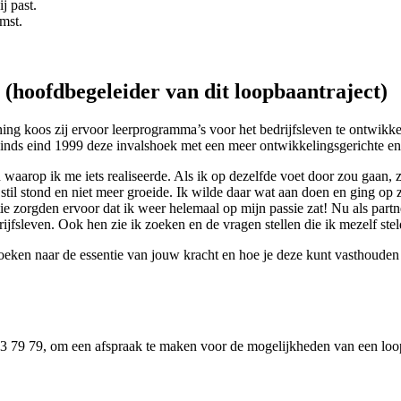
j past.
mst.
hoofdbegeleider van dit loopbaantraject)
ing koos zij ervoor leerprogramma’s voor het bedrijfsleven te ontwikke
j sinds eind 1999 deze invalshoek met een meer ontwikkelingsgerichte 
waarop ik me iets realiseerde. Als ik op dezelfde voet door zou gaan, 
k stil stond en niet meer groeide. Ik wilde daar wat aan doen en ging o
ie zorgden ervoor dat ik weer helemaal op mijn passie zat! Nu als partn
ijfsleven. Ook hen zie ik zoeken en de vragen stellen die ik mezelf stel
eken naar de essentie van jouw kracht en hoe je deze kunt vasthouden e
3 79 79, om een afspraak te maken voor de mogelijkheden van een loop