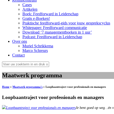
Kenniscentrum
Cases
Artikelen
Boek: Feedforward in Leiderschap
Gratis e-Boeken!
Praktische feedforward-gids voor jouw gesprekscyclus
Whitepaper: Feedforward communicatie
Download ‘7 managementboeken in 1 uur’
Podcast: Feedforward in Leiderschap
Over ons
Muriel Schrikkema
Marco Schreurs
Contact
Maatwerk programma
Home
»
Maatwerk programma's
»
Loopbaantraject voor professionals en managers
Loopbaantraject voor professionals en managers
Je bent goed op weg…én vr