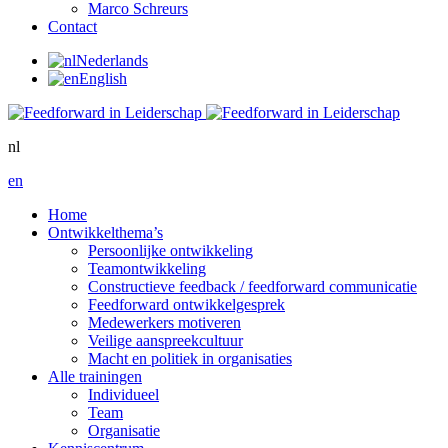
Marco Schreurs
Contact
Nederlands
English
nl
en
Home
Ontwikkelthema’s
Persoonlijke ontwikkeling
Teamontwikkeling
Constructieve feedback / feedforward communicatie
Feedforward ontwikkelgesprek
Medewerkers motiveren
Veilige aanspreekcultuur
Macht en politiek in organisaties
Alle trainingen
Individueel
Team
Organisatie