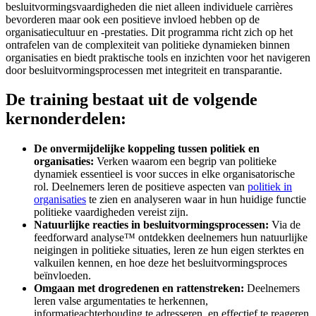
besluitvormingsvaardigheden die niet alleen individuele carrières
bevorderen maar ook een positieve invloed hebben op de
organisatiecultuur en -prestaties. Dit programma richt zich op het
ontrafelen van de complexiteit van politieke dynamieken binnen
organisaties en biedt praktische tools en inzichten voor het navigeren
door besluitvormingsprocessen met integriteit en transparantie.
De training bestaat uit de volgende
kernonderdelen:
De onvermijdelijke koppeling tussen politiek en
organisaties:
Verken waarom een begrip van politieke
dynamiek essentieel is voor succes in elke organisatorische
rol. Deelnemers leren de positieve aspecten van
politiek in
organisaties
te zien en analyseren waar in hun huidige functie
politieke vaardigheden vereist zijn.
Natuurlijke reacties in besluitvormingsprocessen:
Via de
feedforward analyse™ ontdekken deelnemers hun natuurlijke
neigingen in politieke situaties, leren ze hun eigen sterktes en
valkuilen kennen, en hoe deze het besluitvormingsproces
beïnvloeden.
Omgaan met drogredenen en rattenstreken:
Deelnemers
leren valse argumentaties te herkennen,
informatieachterhouding te adresseren, en effectief te reageren