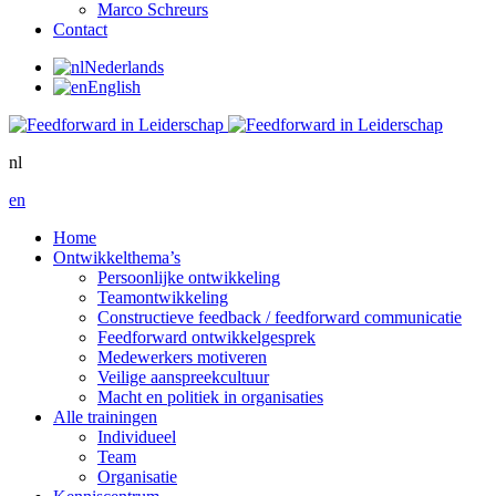
Marco Schreurs
Contact
Nederlands
English
nl
en
Home
Ontwikkelthema’s
Persoonlijke ontwikkeling
Teamontwikkeling
Constructieve feedback / feedforward communicatie
Feedforward ontwikkelgesprek
Medewerkers motiveren
Veilige aanspreekcultuur
Macht en politiek in organisaties
Alle trainingen
Individueel
Team
Organisatie