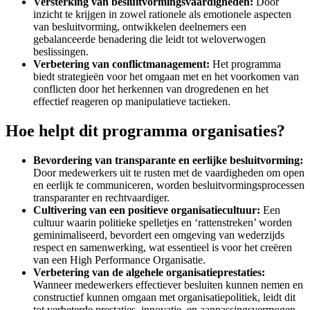
Versterking van besluitvormingsvaardigheden:
Door
inzicht te krijgen in zowel rationele als emotionele aspecten
van besluitvorming, ontwikkelen deelnemers een
gebalanceerde benadering die leidt tot weloverwogen
beslissingen.
Verbetering van conflictmanagement:
Het programma
biedt strategieën voor het omgaan met en het voorkomen van
conflicten door het herkennen van drogredenen en het
effectief reageren op manipulatieve tactieken.
Hoe helpt dit programma organisaties?
Bevordering van transparante en eerlijke besluitvorming:
Door medewerkers uit te rusten met de vaardigheden om open
en eerlijk te communiceren, worden besluitvormingsprocessen
transparanter en rechtvaardiger.
Cultivering van een positieve organisatiecultuur:
Een
cultuur waarin politieke spelletjes en ‘rattenstreken’ worden
geminimaliseerd, bevordert een omgeving van wederzijds
respect en samenwerking, wat essentieel is voor het creëren
van een High Performance Organisatie.
Verbetering van de algehele organisatieprestaties:
Wanneer medewerkers effectiever besluiten kunnen nemen en
constructief kunnen omgaan met organisatiepolitiek, leidt dit
tot verbeterde prestaties, innovatie, en aanpassingsvermogen