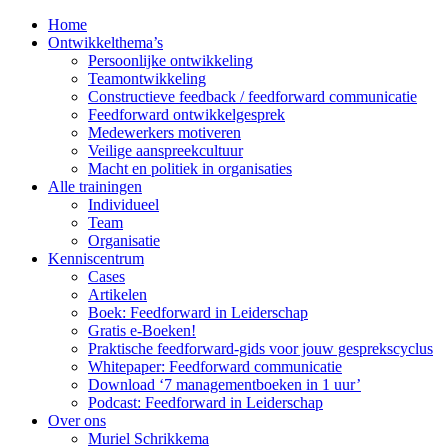
Home
Ontwikkelthema’s
Persoonlijke ontwikkeling
Teamontwikkeling
Constructieve feedback / feedforward communicatie
Feedforward ontwikkelgesprek
Medewerkers motiveren
Veilige aanspreekcultuur
Macht en politiek in organisaties
Alle trainingen
Individueel
Team
Organisatie
Kenniscentrum
Cases
Artikelen
Boek: Feedforward in Leiderschap
Gratis e-Boeken!
Praktische feedforward-gids voor jouw gesprekscyclus
Whitepaper: Feedforward communicatie
Download ‘7 managementboeken in 1 uur’
Podcast: Feedforward in Leiderschap
Over ons
Muriel Schrikkema