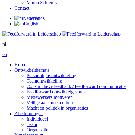
Marco Schreurs
Contact
Nederlands
English
nl
en
Home
Ontwikkelthema’s
Persoonlijke ontwikkeling
Teamontwikkeling
Constructieve feedback / feedforward communicatie
Feedforward ontwikkelgesprek
Medewerkers motiveren
Veilige aanspreekcultuur
Macht en politiek in organisaties
Alle trainingen
Individueel
Team
Organisatie