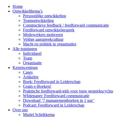
Home
Ontwikkelthema’s
Persoonlijke ontwikkeling
Teamontwikkeling
Constructieve feedback / feedforward communicatie
Feedforward ontwikkelgesprek
Medewerkers motiveren
Veilige aanspreekcultuur
Macht en politiek in organisaties
Alle trainingen
Individueel
Team
Organisatie
Kenniscentrum
Cases
Artikelen
Boek: Feedforward in Leiderschap
Gratis e-Boeken!
Praktische feedforward-gids voor jouw gesprekscyclus
Whitepaper: Feedforward communicatie
Download ‘7 managementboeken in 1 uur’
Podcast: Feedforward in Leiderschap
Over ons
Muriel Schrikkema