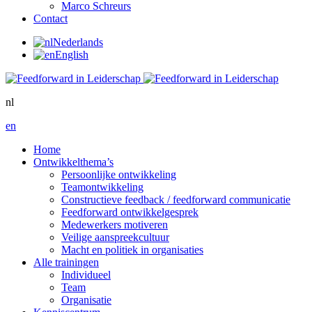
Marco Schreurs
Contact
Nederlands
English
nl
en
Home
Ontwikkelthema’s
Persoonlijke ontwikkeling
Teamontwikkeling
Constructieve feedback / feedforward communicatie
Feedforward ontwikkelgesprek
Medewerkers motiveren
Veilige aanspreekcultuur
Macht en politiek in organisaties
Alle trainingen
Individueel
Team
Organisatie