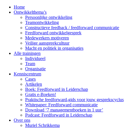
Home
Ontwikkelthema’s
Persoonlijke ontwikkeling
Teamontwikkeling
Constructieve feedback / feedforward communicatie
Feedforward ontwikkelgesprek
Medewerkers motiveren
Veilige aanspreekcultuur
Macht en politiek in organisaties
Alle trainingen
Individueel
Team
Organisatie
Kenniscentrum
Cases
Artikelen
Boek: Feedforward in Leiderschap
Gratis e-Boeken!
Praktische feedforward-gids voor jouw gesprekscyclus
Whitepaper: Feedforward communicatie
Download ‘7 managementboeken in 1 uur’
Podcast: Feedforward in Leiderschap
Over ons
Muriel Schrikkema