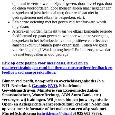
optimaal te vertrouwen te zijn/ te geven; door teveel ego; door
de eigen vooroordelen; door mensen alleen maar negatief aan
te spreken of juist helemaal niet; door resultaat niet in
gedragstermen met elkaar te bespreken, etc.);
Een eerste oefening met het geven van feedforward wordt
opgedaan;
Afspraken worden gemaakt waar we elkaar komende periode
feedforward op gaan geven en wanneer we onze voortgang
bespreken in het beïnvloeden van de positieve en effectieve
aanspreekcultuur binnen jouw organisatie. Tonen we goed
voorbeeldgedrag? Wat kan nog beter? En hoe zorgen we dat
we niet terugvallen in oud gedrag?
Kijk op deze pagina voor meer cases, artikelen en
maatwerktrainingen rond het thema: constructieve feedback en
feedforward aanspreekcultuur.
Binnen veel profit, non-profit en overheidsorganisaties (o.a.
RTL Nederland,
Gasunie
,
RVO
, Schadefonds
Geweldsmisdrijven, Ministerie van Economische Zaken,
Staatsbosbeheer, WonenBreburg, ABN Amro Bank, etc.)
verzorgen wij trainingen. Wil je ook binnen jouw organisatie
Open- en Actiegerichte Aanspreekcultuur creëren? Neem dan
op voor meer informatie of het maken van een afspraak met
Muriel Schrikkema (
schrikkema@dir.nl
of 035 603 7979).