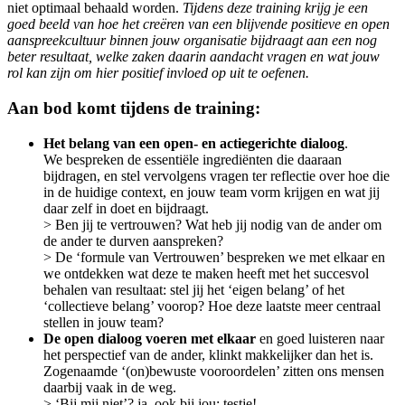
niet optimaal behaald worden.
Tijdens deze training krijg je een
goed beeld van hoe het creëren van een blijvende positieve en open
aanspreekcultuur binnen jouw organisatie bijdraagt aan een nog
beter resultaat, welke zaken daarin aandacht vragen en wat jouw
rol kan zijn om hier positief invloed op uit te oefenen.
Aan bod komt tijdens de training:
Het belang van een open- en actiegerichte dialoog
.
We bespreken de essentiële ingrediënten die daaraan
bijdragen, en stel vervolgens vragen ter reflectie over hoe die
in de huidige context, en jouw team vorm krijgen en wat jij
daar zelf in doet en bijdraagt.
> Ben jij te vertrouwen? Wat heb jij nodig van de ander om
de ander te durven aanspreken?
> De ‘formule van Vertrouwen’ bespreken we met elkaar en
we ontdekken wat deze te maken heeft met het succesvol
behalen van resultaat: stel jij het ‘eigen belang’ of het
‘collectieve belang’ voorop? Hoe deze laatste meer centraal
stellen in jouw team?
De open dialoog voeren met elkaar
en goed luisteren naar
het perspectief van de ander, klinkt makkelijker dan het is.
Zogenaamde ‘(on)bewuste vooroordelen’ zitten ons mensen
daarbij vaak in de weg.
> ‘Bij mij niet’? ja, ook bij jou: testje!