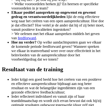
> Welke vooroordelen herken jij? En heersen er specifieke
vooroordelen in je team?
Elkaar positief aanspreken op ongewenst en gewenst
gedrag en verantwoordelijkheden
lijkt de enig effectieve
weg naar het creëren van een open aanspreekcultuur. Hoe doe
je dat effectief? Hoe vertel je de ander dat hij of zij beter moet,
vanuit positieve kwaliteiten ingestoken?
> We oefenen met het elkaar aanspreken middels het geven
van
feedforward
.
Hoe nu verder?
Op welke aandachtspunten gaan we elkaar
de komende periode feedforward geven? Wanneer spreken
we elkaar in teamverband weer over onze effectiviteit in het
beïnvloeden van de aanspreekcultuur door het
voorbeeldgedrag dat we tonen?
Resultaat van de training
Ieder krijgt een goed beeld hoe het creëren van een positieve
en effectieve aanspreekcultuur bijdraagt aan nog beter
resultaat en wat de belangrijke ingrediënten zijn van een
gezonde effectieve feedbackcultuur;
Ieder reflecteert individueel en vanuit zijn of haar
teamlidmaatschap en wordt zich ervan bewust dat ook hij/zij
optimale resultaten onbewust tegenwerkt (door zelf niet