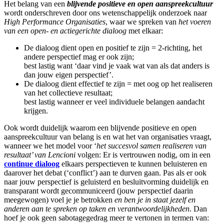
Het belang van een
blijvende positieve en open aanspreekcultuur
wordt onderschreven door ons wetenschappelijk onderzoek naar
High Performance Organisaties
, waar we spreken van
het voeren
van een open- en actiegerichte dialoog
met elkaar:
De dialoog dient open en positief te zijn = 2-richting, het
andere perspectief mag er ook zijn;
best lastig want ‘daar vind je vaak wat van als dat anders is
dan jouw eigen perspectief’.
De dialoog dient effectief te zijn = met oog op het realiseren
van het collectieve resultaat;
best lastig wanneer er veel individuele belangen aandacht
krijgen.
Ook wordt duidelijk waarom een blijvende positieve en open
aanspreekcultuur van belang is en wat het van organisaties vraagt,
wanneer we het model voor ‘
het succesvol samen realiseren van
resultaat’ van Lencioni
volgen: Er is vertrouwen nodig, om in een
continue dialoog
elkaars perspectieven te kunnen beluisteren en
daarover het debat (‘conflict’) aan te durven gaan. Pas als er ook
naar jouw perspectief is geluisterd en besluitvorming duidelijk en
transparant wordt gecommuniceerd (jouw perspectief daarin
meegewogen) voel je je betrokken
en ben je in staat jezelf en
anderen aan te spreken op taken en verantwoordelijkheden
. Dan
hoef je ook geen sabotagegedrag meer te vertonen in termen van: