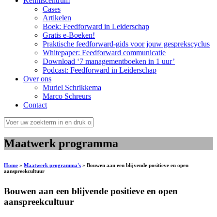
Kenniscentrum
Cases
Artikelen
Boek: Feedforward in Leiderschap
Gratis e-Boeken!
Praktische feedforward-gids voor jouw gesprekscyclus
Whitepaper: Feedforward communicatie
Download ‘7 managementboeken in 1 uur’
Podcast: Feedforward in Leiderschap
Over ons
Muriel Schrikkema
Marco Schreurs
Contact
Maatwerk programma
Home
»
Maatwerk programma's
»
Bouwen aan een blijvende positieve en open
aanspreekcultuur
Bouwen aan een blijvende positieve en open
aanspreekcultuur