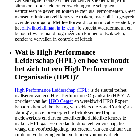
Zelfstandigheid ontstaat niet vanzelf. Als leider kun je dit
stimuleren door heldere verwachtingen te scheppen,
vertrouwen te geven en fouten te zien als leermomenten. Geef
mensen ruimte om zelf keuzes te maken, maar blijf in gesprek
over de voortgang. Met feedforward communicatie versterk je
het
ontwikkelklimaat in je team
: je spreekt waardering uit en
benoemt wat iemand nog méér zou kunnen ontwikkelen,
zonder te vervallen in controle of kritiek.
Wat is High Performance
Leiderschap (HPL) en hoe verhoudt
het zich tot een High Performance
Organisatie (HPO)?
High Performance Leiderschap (HPL)
is de sleutel tot het
realiseren van een High Performance Organisatie (HPO). Als
oprichter van het
HPO Center
en wereldwijd HPO Expert,
benadrukken wij het belang van leiders die zowel 'caring' als
'daring' zijn: ze tonen oprechte betrokkenheid bij hun
medewerkers en durven tegelijkertijd duidelijke keuzes te
maken. HPL gaat verder dan traditioneel leiderschap; het
vraagt om voorbeeldgedrag, het creëren van een cultuur van
continue verbetering en het verbinden van individuele