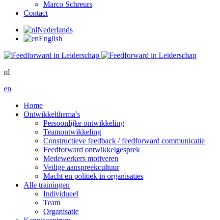
Marco Schreurs
Contact
Nederlands
English
nl
en
Home
Ontwikkelthema’s
Persoonlijke ontwikkeling
Teamontwikkeling
Constructieve feedback / feedforward communicatie
Feedforward ontwikkelgesprek
Medewerkers motiveren
Veilige aanspreekcultuur
Macht en politiek in organisaties
Alle trainingen
Individueel
Team
Organisatie