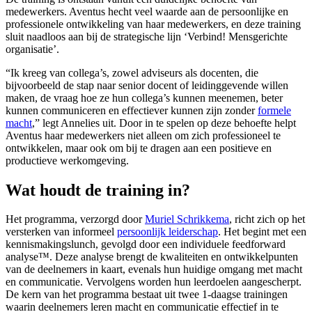
medewerkers. Aventus hecht veel waarde aan de persoonlijke en
professionele ontwikkeling van haar medewerkers, en deze training
sluit naadloos aan bij de strategische lijn ‘Verbind! Mensgerichte
organisatie’.
“Ik kreeg van collega’s, zowel adviseurs als docenten, die
bijvoorbeeld de stap naar senior docent of leidinggevende willen
maken, de vraag hoe ze hun collega’s kunnen meenemen, beter
kunnen communiceren en effectiever kunnen zijn zonder
formele
macht
,” legt Annelies uit. Door in te spelen op deze behoefte helpt
Aventus haar medewerkers niet alleen om zich professioneel te
ontwikkelen, maar ook om bij te dragen aan een positieve en
productieve werkomgeving.
Wat houdt de training in?
Het programma, verzorgd door
Muriel Schrikkema
, richt zich op het
versterken van informeel
persoonlijk leiderschap
. Het begint met een
kennismakingslunch, gevolgd door een individuele feedforward
analyse™. Deze analyse brengt de kwaliteiten en ontwikkelpunten
van de deelnemers in kaart, evenals hun huidige omgang met macht
en communicatie. Vervolgens worden hun leerdoelen aangescherpt.
De kern van het programma bestaat uit twee 1-daagse trainingen
waarin deelnemers leren macht en communicatie effectief in te