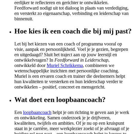
eerlijker te reflecteren en gerichter te ontwikkelen.
Feedforward nodigt uit tot dialoog in plaats van verdediging,
en versterkt zo eigenaarschap, verbinding en leiderschap van
binnenuit.
Hoe kies ik een coach die bij mij past?
Let bij het kiezen van een coach of programma vooral op
visie, aanpak en persoonlijkheid. Voel je je gezien, begrepen
en uitgedaagd? Sluit het traject aan op jouw leerstijl en
ontwikkelvragen? In
Feedforward in Leiderschap
,
ontwikkeld door
Muriel Schrikkema
, combineren we
wetenschappelijke inzichten met persoonlijke coaching.
Muriel is een ervaren coach en trainer die deelnemers helpt
hun kwaliteiten te versterken en hun leiderschap verder te
ontwikkelen – positief, concreet en mensgericht.
Wat doet een loopbaancoach?
Een
loopbaancoach
helpt je om richting te geven aan je werk
en ontwikkeling. Samen onderzoek je je drijfveren,
kwaliteiten, twijfels en ambities. Of je nu op een kruispunt
staat in je carrière, meer werkplezier zoekt of je afvraagt of je
huidige rol nog past – een loopbaancoach helpt je keuzes te