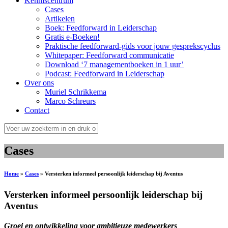
Kenniscentrum
Cases
Artikelen
Boek: Feedforward in Leiderschap
Gratis e-Boeken!
Praktische feedforward-gids voor jouw gesprekscyclus
Whitepaper: Feedforward communicatie
Download ‘7 managementboeken in 1 uur’
Podcast: Feedforward in Leiderschap
Over ons
Muriel Schrikkema
Marco Schreurs
Contact
Cases
Home
»
Cases
»
Versterken informeel persoonlijk leiderschap bij Aventus
Versterken informeel persoonlijk leiderschap bij
Aventus
Groei en ontwikkeling voor ambitieuze medewerkers