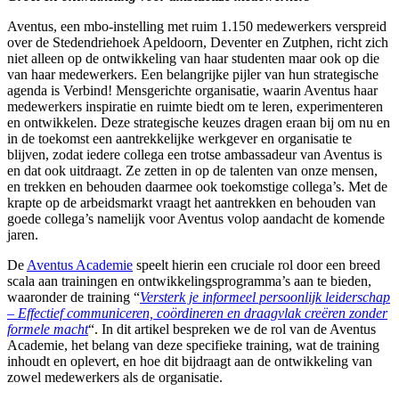
Aventus, een mbo-instelling met ruim 1.150 medewerkers verspreid
over de Stedendriehoek Apeldoorn, Deventer en Zutphen, richt zich
niet alleen op de ontwikkeling van haar studenten maar ook op die
van haar medewerkers. Een belangrijke pijler van hun strategische
agenda is Verbind! Mensgerichte organisatie, waarin Aventus haar
medewerkers inspiratie en ruimte biedt om te leren, experimenteren
en ontwikkelen. Deze strategische keuzes dragen eraan bij om nu en
in de toekomst een aantrekkelijke werkgever en organisatie te
blijven, zodat iedere collega een trotse ambassadeur van Aventus is
en dat ook uitdraagt. Ze zetten in op de talenten van onze mensen,
en trekken en behouden daarmee ook toekomstige collega’s. Met de
krapte op de arbeidsmarkt vraagt het aantrekken en behouden van
goede collega’s namelijk voor Aventus volop aandacht de komende
jaren.
De
Aventus Academie
speelt hierin een cruciale rol door een breed
scala aan trainingen en ontwikkelingsprogramma’s aan te bieden,
waaronder de training “
Versterk je informeel persoonlijk leiderschap
– Effectief communiceren, coördineren en draagvlak creëren zonder
formele macht
“. In dit artikel bespreken we de rol van de Aventus
Academie, het belang van deze specifieke training, wat de training
inhoudt en oplevert, en hoe dit bijdraagt aan de ontwikkeling van
zowel medewerkers als de organisatie.