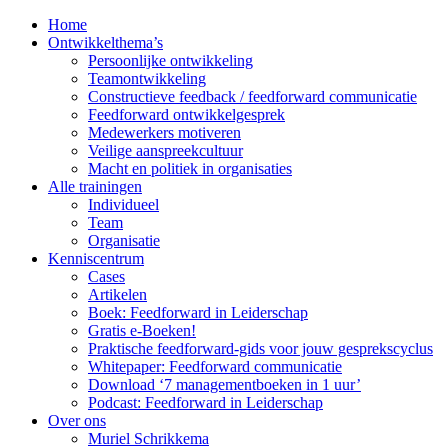
Home
Ontwikkelthema’s
Persoonlijke ontwikkeling
Teamontwikkeling
Constructieve feedback / feedforward communicatie
Feedforward ontwikkelgesprek
Medewerkers motiveren
Veilige aanspreekcultuur
Macht en politiek in organisaties
Alle trainingen
Individueel
Team
Organisatie
Kenniscentrum
Cases
Artikelen
Boek: Feedforward in Leiderschap
Gratis e-Boeken!
Praktische feedforward-gids voor jouw gesprekscyclus
Whitepaper: Feedforward communicatie
Download ‘7 managementboeken in 1 uur’
Podcast: Feedforward in Leiderschap
Over ons
Muriel Schrikkema