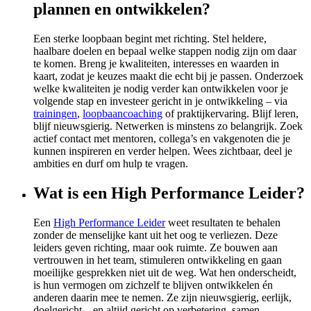
plannen en ontwikkelen?
Een sterke loopbaan begint met richting. Stel heldere,
haalbare doelen en bepaal welke stappen nodig zijn om daar
te komen. Breng je kwaliteiten, interesses en waarden in
kaart, zodat je keuzes maakt die echt bij je passen. Onderzoek
welke kwaliteiten je nodig verder kan ontwikkelen voor je
volgende stap en investeer gericht in je ontwikkeling – via
trainingen
,
loopbaancoaching
of praktijkervaring. Blijf leren,
blijf nieuwsgierig. Netwerken is minstens zo belangrijk. Zoek
actief contact met mentoren, collega’s en vakgenoten die je
kunnen inspireren en verder helpen. Wees zichtbaar, deel je
ambities en durf om hulp te vragen.
Wat is een High Performance Leider?
Een
High Performance Leider
weet resultaten te behalen
zonder de menselijke kant uit het oog te verliezen. Deze
leiders geven richting, maar ook ruimte. Ze bouwen aan
vertrouwen in het team, stimuleren ontwikkeling en gaan
moeilijke gesprekken niet uit de weg. Wat hen onderscheidt,
is hun vermogen om zichzelf te blijven ontwikkelen én
anderen daarin mee te nemen. Ze zijn nieuwsgierig, eerlijk,
doelgericht – en altijd gericht op verbetering, samen.