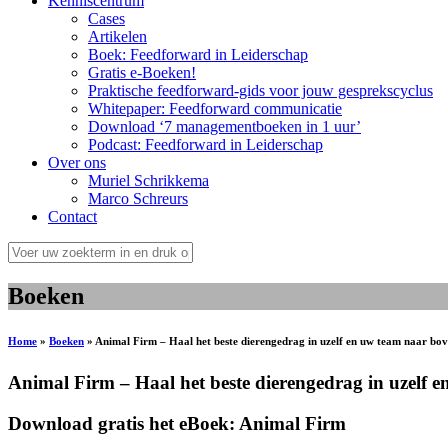
Kenniscentrum
Cases
Artikelen
Boek: Feedforward in Leiderschap
Gratis e-Boeken!
Praktische feedforward-gids voor jouw gesprekscyclus
Whitepaper: Feedforward communicatie
Download ‘7 managementboeken in 1 uur’
Podcast: Feedforward in Leiderschap
Over ons
Muriel Schrikkema
Marco Schreurs
Contact
Boeken
Home
»
Boeken
»
Animal Firm – Haal het beste dierengedrag in uzelf en uw team naar bov
Animal Firm – Haal het beste dierengedrag in uzelf 
Download gratis het eBoek: Animal Firm