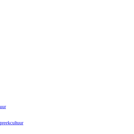
tuur
preekcultuur