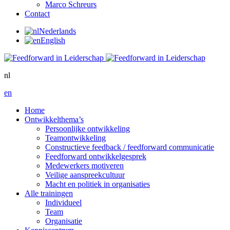
Marco Schreurs
Contact
Nederlands
English
nl
en
Home
Ontwikkelthema’s
Persoonlijke ontwikkeling
Teamontwikkeling
Constructieve feedback / feedforward communicatie
Feedforward ontwikkelgesprek
Medewerkers motiveren
Veilige aanspreekcultuur
Macht en politiek in organisaties
Alle trainingen
Individueel
Team
Organisatie