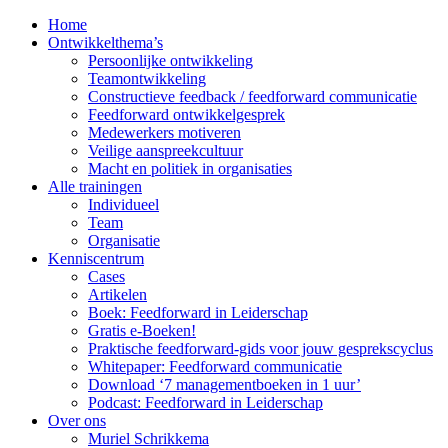
Home
Ontwikkelthema’s
Persoonlijke ontwikkeling
Teamontwikkeling
Constructieve feedback / feedforward communicatie
Feedforward ontwikkelgesprek
Medewerkers motiveren
Veilige aanspreekcultuur
Macht en politiek in organisaties
Alle trainingen
Individueel
Team
Organisatie
Kenniscentrum
Cases
Artikelen
Boek: Feedforward in Leiderschap
Gratis e-Boeken!
Praktische feedforward-gids voor jouw gesprekscyclus
Whitepaper: Feedforward communicatie
Download ‘7 managementboeken in 1 uur’
Podcast: Feedforward in Leiderschap
Over ons
Muriel Schrikkema