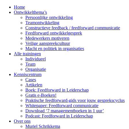
Home
Ontwikkelthema’s
Persoonlijke ontwikkeling
Teamontwikkeling
Constructieve feedback / feedforward communicatie
Feedforward ontwikkelgesprek
Medewerkers motiveren
Veilige aanspreekcultuur
Macht en politiek in organisaties
Alle trainingen
Individueel
Team
Organisatie
Kenniscentrum
Cases
Artikelen
Boek: Feedforward in Leiderschap
Gratis e-Boeken!
Praktische feedforward-gids voor jouw gesprekscyclus
Whitepaper: Feedforward communicatie
Download ‘7 managementboeken in 1 uur’
Podcast: Feedforward in Leiderschap
Over ons
Muriel Schrikkema