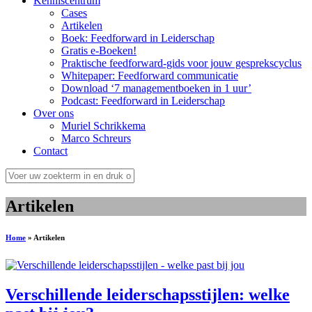
Kenniscentrum
Cases
Artikelen
Boek: Feedforward in Leiderschap
Gratis e-Boeken!
Praktische feedforward-gids voor jouw gesprekscyclus
Whitepaper: Feedforward communicatie
Download ‘7 managementboeken in 1 uur’
Podcast: Feedforward in Leiderschap
Over ons
Muriel Schrikkema
Marco Schreurs
Contact
Artikelen
Home
»
Artikelen
Verschillende leiderschapsstijlen: welke