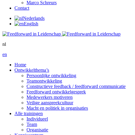
Marco Schreurs
Contact
Nederlands
English
nl
en
Home
Ontwikkelthema’s
Persoonlijke ontwikkeling
Teamontwikkeling
Constructieve feedback / feedforward communicatie
Feedforward ontwikkelgesprek
Medewerkers motiveren
Veilige aanspreekcultuur
Macht en politiek in organisaties
Alle trainingen
Individueel
Team
Organisatie