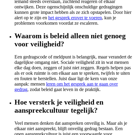
iemand steeds overslaan, zuchtend reageren of elkaar
ontwijken. Deze ogenschijnlijk onschuldige gedragingen
kunnen grote impact hebben als ze zich opstapelen. Door hier
alert op te zijn en
het gesprek erover te voeren
, kun je
problemen voorkomen voordat ze escaleren.
Waarom is beleid alleen niet genoeg
voor veiligheid?
Een gedragscode of meldpunt is belangrijk, maar verandert de
dagelijkse omgang niet. Sociale veiligheid zit in wat mensen
elke dag doen, zeggen of juist niet zeggen. Regels helpen pas
als er ook ruimte is om elkaar aan te spreken, twijfels te uiten
en fouten te herstellen. Juist daar ligt de kern van onze
aanpak: mensen
leren om het gesprek aan te gaan over
gedrag
, zodat beleid gaat leven in de praktijk.
Hoe versterk je veiligheid en
aanspreekcultuur tegelijk?
Veel mensen denken dat aanspreken onveilig is. Maar als je
elkaar niet aanspreekt, blijft onveilig gedrag bestaan. Een
open aanspreekcultuur is juist een voorwaarde voor