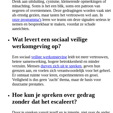
Denk aan uitsluiting, cynisme, kleinerende opmerkingen of
minachting. Soms is het een blik, soms een patroon van
negeren of overstemmen. Deze gedragingen worden vaak niet
als ernstig gezien, maar tasten het vertrouwen wel aan. In
onze programma’s
leren we teams om deze signalen serieus te
nemen en bespreekbaar te maken, voordat ze schade
aanrichten.
Wat levert een sociaal veilige
werkomgeving op?
Een sociaal
veilige werkomgeving
leidt tot meer vertrouwen,
betere samenwerking, hogere betrokkenheid en minder
verzuim. Mensen
durven zich uit te spreken
, geven hun
grenzen aan, en voelen zich verantwoordelijk voor het geheel.
Er ontstaat ruimte voor leren, experimenteren en groei.
Veiligheid is dus geen ‘zacht’ thema, maar de basis voor
duurzame prestaties.
Hoe kun je spreken over gedrag
zonder dat het escaleert?
Door te spreken vanuit jezelf en je intentie, niet over de ander.