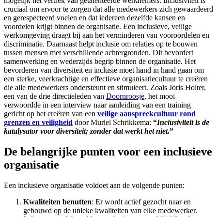
mogelijk het vertrek van getalenteerde werknemers. Inclusiviteit is
cruciaal om ervoor te zorgen dat alle medewerkers zich gewaardeerd
en gerespecteerd voelen en dat iedereen dezelfde kansen en
voordelen krijgt binnen de organisatie. Een inclusieve, veilige
werkomgeving draagt bij aan het verminderen van vooroordelen en
discriminatie. Daarnaast helpt inclusie om relaties op te bouwen
tussen mensen met verschillende achtergronden. Dit bevordert
samenwerking en wederzijds begrip binnen de organisatie. Het
bevorderen van diversiteit en inclusie moet hand in hand gaan om
een sterke, veerkrachtige en effectieve organisatiecultuur te creëren
die alle medewerkers ondersteunt en stimuleert. Zoals Joris Holter,
een van de drie directieleden van
Doornroosje
, het mooi
verwoordde in een interview naar aanleiding van een training
gericht op het creëren van een
veilige aanspreekcultuur rond
grenzen en veiligheid
door Muriel Schrikkema:
“
Inclusiviteit is de
katalysator voor diversiteit; zonder dat werkt het niet.
”
De belangrijke punten voor een inclusieve
organisatie
Een inclusieve organisatie voldoet aan de volgende punten:
Kwaliteiten benutten
: Er wordt actief gezocht naar en
gebouwd op de unieke kwaliteiten van elke medewerker.