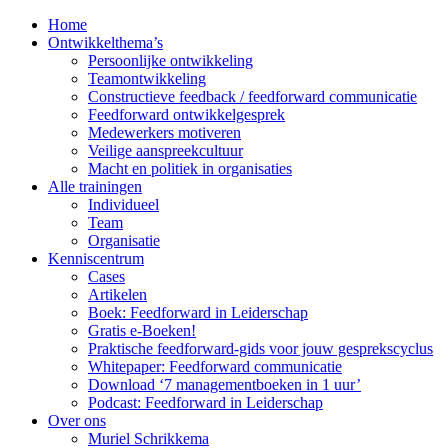
Home
Ontwikkelthema’s
Persoonlijke ontwikkeling
Teamontwikkeling
Constructieve feedback / feedforward communicatie
Feedforward ontwikkelgesprek
Medewerkers motiveren
Veilige aanspreekcultuur
Macht en politiek in organisaties
Alle trainingen
Individueel
Team
Organisatie
Kenniscentrum
Cases
Artikelen
Boek: Feedforward in Leiderschap
Gratis e-Boeken!
Praktische feedforward-gids voor jouw gesprekscyclus
Whitepaper: Feedforward communicatie
Download ‘7 managementboeken in 1 uur’
Podcast: Feedforward in Leiderschap
Over ons
Muriel Schrikkema