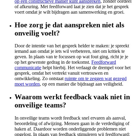
op een constructieve manier kunt aanspreken
, zónder oordeel
of afkeuring. Met feedforward laat je zien dat je het gesprek
voert omdat je wilt bijdragen aan samenwerking en groei.
Hoe zorg je dat aanspreken niet als
onveilig voelt?
Door de intentie van het gesprek helder te maken: je spreekt
iemand aan omdat je iets wil verbeteren, niet om kritiek te
geven. In plaats van te focussen op wat fout ging, richt je je
op het gewenste gedrag in de toekomst.
Feedforward
communicatie
helpt hierbij. Het verlaagt de drempel voor het
gesprek, omdat het vertrekt vanuit vertrouwen en
ontwikkeling. Zo ontstaat
ruimte om te zeggen wat gezegd
moet worden
, op een manier die bijdraagt aan veiligheid.
Waarom werkt feedback vaak niet in
onveilige teams?
In onveilige teams wordt feedback snel ervaren als aanval,
beoordeling of afwijzing. Mensen gaan in de verdediging of
haken af. Daardoor worden onderliggende problemen niet
opgelost. In plaats van feedback stimuleren wij feedforward: