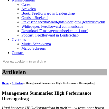
Kenniscentrum
Cases
Artikelen
Boek: Feedforward in Leiderschap
Gratis e-Boeken!
Praktische feedforward-gids voor jouw gesprekscyclus
Whitepaper: Feedforward communicatie
Download ‘7 managementboeken in 1 uur’
Podcast: Feedforward in Leiderschap
Over ons
Muriel Schrikkema
Marco Schreurs
Contact
Artikelen
Home
»
Artikelen
»
Management Summaries: High Performance Dierengedrag
Management Summaries: High Performance
Dierengedrag
Haal het beste HPO-dierengedrag in uzelf en uw team naar boven!