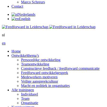
Marco Schreurs
Contact
Nederlands
English
nl
en
Home
Ontwikkelthema’s
Persoonlijke ontwikkeling
Teamontwikkeling
Constructieve feedback / feedforward communicatie
Feedforward ontwikkelgesprek
Medewerkers motiveren
Veilige aanspreekcultuur
Macht en politiek in organisaties
Alle trainingen
Individueel
Team
Organisatie