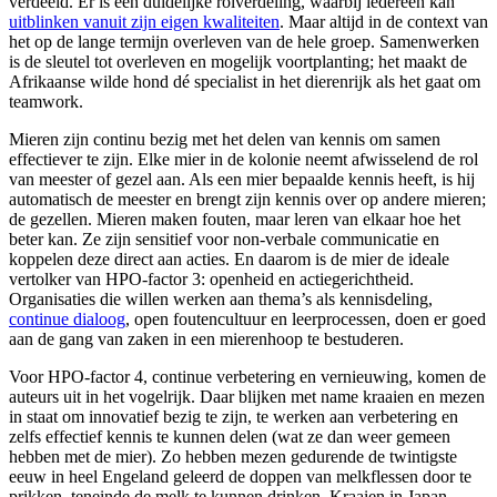
verdeeld. Er is een duidelijke rolverdeling, waarbij iedereen kan
uitblinken vanuit zijn eigen kwaliteiten
. Maar altijd in de context van
het op de lange termijn overleven van de hele groep. Samenwerken
is de sleutel tot overleven en mogelijk voortplanting; het maakt de
Afrikaanse wilde hond dé specialist in het dierenrijk als het gaat om
teamwork.
Mieren zijn continu bezig met het delen van kennis om samen
effectiever te zijn. Elke mier in de kolonie neemt afwisselend de rol
van meester of gezel aan. Als een mier bepaalde kennis heeft, is hij
automatisch de meester en brengt zijn kennis over op andere mieren;
de gezellen. Mieren maken fouten, maar leren van elkaar hoe het
beter kan. Ze zijn sensitief voor non-verbale communicatie en
koppelen deze direct aan acties. En daarom is de mier de ideale
vertolker van HPO-factor 3: openheid en actiegerichtheid.
Organisaties die willen werken aan thema’s als kennisdeling,
continue dialoog
, open foutencultuur en leerprocessen, doen er goed
aan de gang van zaken in een mierenhoop te bestuderen.
Voor HPO-factor 4, continue verbetering en vernieuwing, komen de
auteurs uit in het vogelrijk. Daar blijken met name kraaien en mezen
in staat om innovatief bezig te zijn, te werken aan verbetering en
zelfs effectief kennis te kunnen delen (wat ze dan weer gemeen
hebben met de mier). Zo hebben mezen gedurende de twintigste
eeuw in heel Engeland geleerd de doppen van melkflessen door te
prikken, teneinde de melk te kunnen drinken. Kraaien in Japan