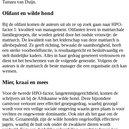
Tamara van Duijn.
Olifant en wilde hond
Bij de olifant komen de auteurs uit als ze op zoek gaan naar HPO-
factor 1: kwaliteit van management. Olifanten leven in matriarchale
familiegroepen, die worden geleid door het oudste vrouwtje: de
matriarch. De kwaliteit van het leiderschap van deze matriarch is
allesbepalend. Ze geeft richting, bewaakt de saamhorigheid, heeft
een sterke voorbeeldfunctie, is resultaatgericht en besluitvaardig en
stelt duidelijke kaders. Alles in haar gedrag genereert vertrouwen en
dient tot het beschermen van de volgende generatie. Volgens de
auteurs is de matriarch de beste manager die een organisatie zich kan
wensen.
Mier, kraai en mees
Voor de tweede HPO-factor, langetermijngerichtheid, komen de
schrijvers uit bij de Afrikaanse wilde hond. Deze bijzondere
carnivoor vertoont zeer effectief groepsgedrag, waarbij gezorgd
wordt voor een veilige sociale omgeving waarin geen plaats is voor
vechten en ongewenste dominantie. Ook niet als het gaat om de
macht. Gezamenlijk zijn de wilde honden ongelooflijk effectieve
jagers, waarbij de buit ook onder de zwakkere dieren wordt