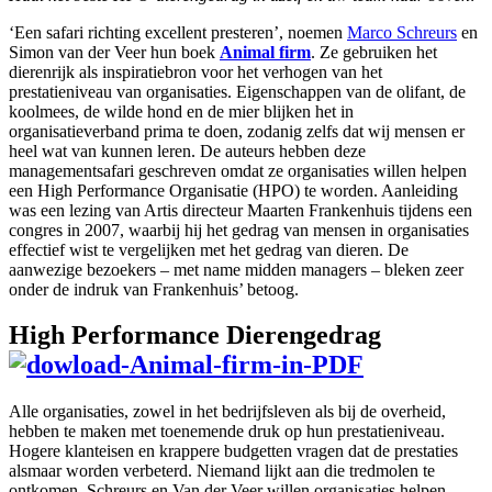
‘Een safari richting excellent presteren’, noemen
Marco Schreurs
en
Simon van der Veer hun boek
Animal firm
. Ze gebruiken het
dierenrijk als inspiratiebron voor het verhogen van het
prestatieniveau van organisaties. Eigenschappen van de olifant, de
koolmees, de wilde hond en de mier blijken het in
organisatieverband prima te doen, zodanig zelfs dat wij mensen er
heel wat van kunnen leren. De auteurs hebben deze
managementsafari geschreven omdat ze organisaties willen helpen
een High Performance Organisatie (HPO) te worden. Aanleiding
was een lezing van Artis directeur Maarten Frankenhuis tijdens een
congres in 2007, waarbij hij het gedrag van mensen in organisaties
effectief wist te vergelijken met het gedrag van dieren. De
aanwezige bezoekers – met name midden managers – bleken zeer
onder de indruk van Frankenhuis’ betoog.
High Performance Dierengedrag
Alle organisaties, zowel in het bedrijfsleven als bij de overheid,
hebben te maken met toenemende druk op hun prestatieniveau.
Hogere klanteisen en krappere budgetten vragen dat de prestaties
alsmaar worden verbeterd. Niemand lijkt aan die tredmolen te
ontkomen. Schreurs en Van der Veer willen organisaties helpen