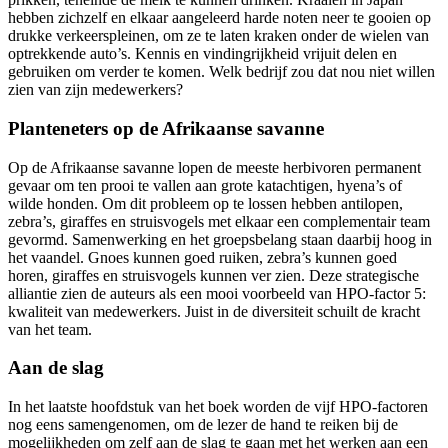
hebben zichzelf en elkaar aangeleerd harde noten neer te gooien op
drukke verkeerspleinen, om ze te laten kraken onder de wielen van
optrekkende auto’s. Kennis en vindingrijkheid vrijuit delen en
gebruiken om verder te komen. Welk bedrijf zou dat nou niet willen
zien van zijn medewerkers?
Planteneters op de Afrikaanse savanne
Op de Afrikaanse savanne lopen de meeste herbivoren permanent
gevaar om ten prooi te vallen aan grote katachtigen, hyena’s of
wilde honden. Om dit probleem op te lossen hebben antilopen,
zebra’s, giraffes en struisvogels met elkaar een complementair team
gevormd. Samenwerking en het groepsbelang staan daarbij hoog in
het vaandel. Gnoes kunnen goed ruiken, zebra’s kunnen goed
horen, giraffes en struisvogels kunnen ver zien. Deze strategische
alliantie zien de auteurs als een mooi voorbeeld van HPO-factor 5:
kwaliteit van medewerkers. Juist in de diversiteit schuilt de kracht
van het team.
Aan de slag
In het laatste hoofdstuk van het boek worden de vijf HPO-factoren
nog eens samengenomen, om de lezer de hand te reiken bij de
mogelijkheden om zelf aan de slag te gaan met het werken aan een