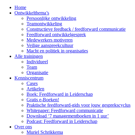
Home
Ontwikkelthema’s
Persoonlijke ontwikkeling
Teamontwikkeling
Constructieve feedback / feedforward communicatie
Feedforward ontwikkelgesprek
Medewerkers motiveren
Veilige aanspreekcultuur
Macht en politiek in organisaties
Alle trainingen
Individueel
Team
Organisatie
Kenniscentrum
Cases
Artikelen
Boek: Feedforward in Leiderschap
Gratis e-Boeken!
Praktische feedforward-gids voor jouw gesprekscyclus
Whitepaper: Feedforward communicatie
Download ‘7 managementboeken in 1 uur’
Podcast: Feedforward in Leiderschap
Over ons
Muriel Schrikkema