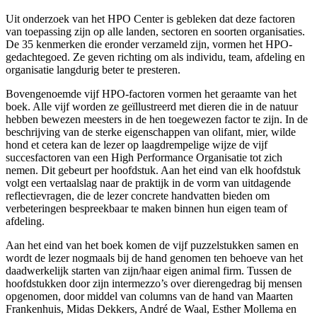
Uit onderzoek van het HPO Center is gebleken dat deze factoren
van toepassing zijn op alle landen, sectoren en soorten organisaties.
De 35 kenmerken die eronder verzameld zijn, vormen het HPO-
gedachtegoed. Ze geven richting om als individu, team, afdeling en
organisatie langdurig beter te presteren.
Bovengenoemde vijf HPO-factoren vormen het geraamte van het
boek. Alle vijf worden ze geïllustreerd met dieren die in de natuur
hebben bewezen meesters in de hen toegewezen factor te zijn. In de
beschrijving van de sterke eigenschappen van olifant, mier, wilde
hond et cetera kan de lezer op laagdrempelige wijze de vijf
succesfactoren van een High Performance Organisatie tot zich
nemen. Dit gebeurt per hoofdstuk. Aan het eind van elk hoofdstuk
volgt een vertaalslag naar de praktijk in de vorm van uitdagende
reflectievragen, die de lezer concrete handvatten bieden om
verbeteringen bespreekbaar te maken binnen hun eigen team of
afdeling.
Aan het eind van het boek komen de vijf puzzelstukken samen en
wordt de lezer nogmaals bij de hand genomen ten behoeve van het
daadwerkelijk starten van zijn/haar eigen animal firm. Tussen de
hoofdstukken door zijn intermezzo’s over dierengedrag bij mensen
opgenomen, door middel van columns van de hand van Maarten
Frankenhuis, Midas Dekkers, André de Waal, Esther Mollema en