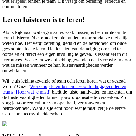
wat er speelt binnen je team. Dit vraagt om oefening, reflectie en
continu leren.
Leren luisteren is te leren!
Als ik kijk naar wat organisaties vaak missen, is het ruimte om te
leren luisteren. Niet omdat ze niet willen, maar omdat ze niet altijd
weten hoe. Het vergt oefening, geduld en de bereidheid om oude
gewoonten los te laten. Het loslaten van de neiging om snel te
oordelen of direct een eigen invulling te geven, is essentieel in dit
leerproces. Vaak zien we dat leidinggevenden echt verrast zijn door
wat ze missen wanneer ze hun luistervaardigheden verder
ontwikkelen.
Wil je als leidinggevende of team echt leren horen wat er gezegd
wordt? Onze ‘
Workshop leren luisteren voor leidinggevenden en
teams: Hoor wat je mist!
‘
biedt de juiste handvatten en inzichten om
de luistervaardigheden binnen jouw organisatie te versterken. Zo
zorg je voor een cultuur van openheid, vertrouwen en
betrokkenheid. Want als je écht hoort wat je mist, zet je de eerste
stap naar succesvol leiderschap.