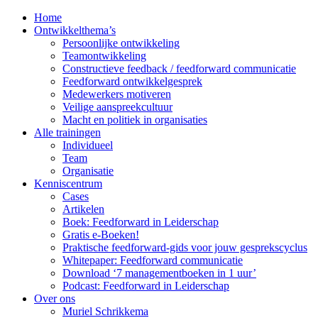
Home
Ontwikkelthema’s
Persoonlijke ontwikkeling
Teamontwikkeling
Constructieve feedback / feedforward communicatie
Feedforward ontwikkelgesprek
Medewerkers motiveren
Veilige aanspreekcultuur
Macht en politiek in organisaties
Alle trainingen
Individueel
Team
Organisatie
Kenniscentrum
Cases
Artikelen
Boek: Feedforward in Leiderschap
Gratis e-Boeken!
Praktische feedforward-gids voor jouw gesprekscyclus
Whitepaper: Feedforward communicatie
Download ‘7 managementboeken in 1 uur’
Podcast: Feedforward in Leiderschap
Over ons
Muriel Schrikkema