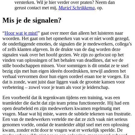
versterken. Wil je hier verder over praten? Neem dan
gerust contact met mij,
Muriel Schrikkema
, op.
Mis je de signalen?
“
Hoor wat je mist!
” gaat over meer dan alleen het luisteren naar
woorden. Het gaat om het opmerken van wat er níet wordt gezegd,
de onderliggende emoties, de signalen die je medewerkers, collega’s
of zelfs klanten afgeven. In de drukte van de dag worden deze
signalen vaak over het hoofd gezien. We zijn zo gefocust op het
vinden van oplossingen of het behalen van deadlines, dat we de
stille boodschappen missen. Voor sommigen is dit omdat ze te snel
bezig zijn met hun eigen ideeën doordrukken, terwijl anderen het
verhaal vervormen door hun eigen oordeel eraan toe te voegen. En
dat is zonde, want juist daar liggen vaak de grootste kansen voor
verbetering – zowel voor je team als voor je leiderschap.
Een voorbeeld dat ik tegenkwam tijdens een training, was een
teamleider die dacht dat zijn team prima functioneerde. Hij had een
open deurbeleid en zijn medewerkers kwamen regelmatig met
vragen. Maar wat hij miste, waren de subtiele tekenen van frustratie.
Een van de medewerkers vertelde me dat ze zich vaak niet serieus
genomen voelde, omdat de teamleider altijd snel met een oplossing
kwam, zonder echt door te vragen wat er werkelijk speelde. De