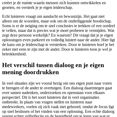
creëer je de ruimte waarin mensen zich kunnen ontwikkelen en
groeien, en versterk je je eigen leiderschap.
Echt luisteren vraagt om aandacht en bewustzijn. Het gaat niet
alleen om de woorden, maar ook om de onderliggende boodschap.
Soms is er de neiging om te snel conclusies te trekken of een oordeel
te vellen, maar dat is precies wat je moet proberen te vermijden. Wat
zegt deze persoon werkelijk? En waarom? Dit vraagt dat je je eigen
oplossingen even parkeert en volledig luistert naar de ander. Hier ligt
de kans om je leiderschap te versterken. Door te luisteren hoef je het
zeker niet eens te zijn met de ander. Door te luisteren toon je wel je
betrokkenheid.
Het verschil tussen dialoog en je eigen
mening doordrukken
In veel situaties zijn we vooral bezig om ons eigen punt naar voren
te brengen of de ander te overtuigen. Een dialoog daarentegen gaat
over samen nadenken, onderzoeken en openstaan voor elkaars
perspectief. Dit is het soort luisteren dat in veel organisaties
ontbreekt. In plaats van vragen stellen en luisteren naar
medewerkers, voelen zij zich vaak niet gehoord, omdat de focus ligt
op snel beslissen of het vinden van een oplossing. Een echte dialoog
vereist echter zelfreflectie en de bereidheid om te leren van wat er