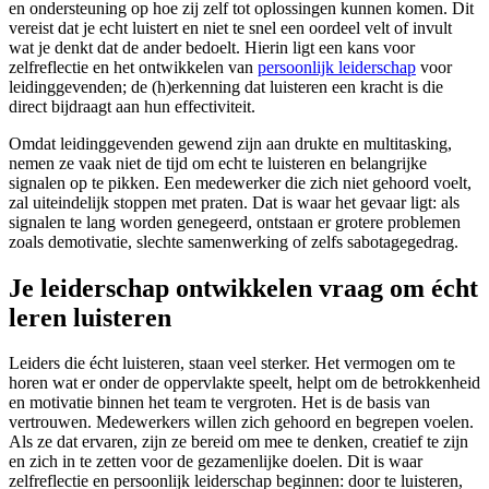
en ondersteuning op hoe zij zelf tot oplossingen kunnen komen. Dit
vereist dat je echt luistert en niet te snel een oordeel velt of invult
wat je denkt dat de ander bedoelt. Hierin ligt een kans voor
zelfreflectie en het ontwikkelen van
persoonlijk leiderschap
voor
leidinggevenden; de (h)erkenning dat luisteren een kracht is die
direct bijdraagt aan hun effectiviteit.
Omdat leidinggevenden gewend zijn aan drukte en multitasking,
nemen ze vaak niet de tijd om echt te luisteren en belangrijke
signalen op te pikken. Een medewerker die zich niet gehoord voelt,
zal uiteindelijk stoppen met praten. Dat is waar het gevaar ligt: als
signalen te lang worden genegeerd, ontstaan er grotere problemen
zoals demotivatie, slechte samenwerking of zelfs sabotagegedrag.
Je leiderschap ontwikkelen vraag om écht
leren luisteren
Leiders die écht luisteren, staan veel sterker. Het vermogen om te
horen wat er onder de oppervlakte speelt, helpt om de betrokkenheid
en motivatie binnen het team te vergroten. Het is de basis van
vertrouwen. Medewerkers willen zich gehoord en begrepen voelen.
Als ze dat ervaren, zijn ze bereid om mee te denken, creatief te zijn
en zich in te zetten voor de gezamenlijke doelen. Dit is waar
zelfreflectie en persoonlijk leiderschap beginnen: door te luisteren,