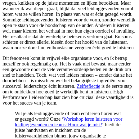
vragen, knikken op de juiste momenten en lijken betrokken. Maar
wanneer ik wat dieper graaf, blijkt dat veel leidinggevenden vooral
horen wat ze willen horen. In plaats van wat er écht gezegd wordt.
Sommige leidinggevenden luisteren voor de vorm, zonder werkelijk
open te staan voor de boodschap van de ander. Anderen luisteren
wel, maar kleuren het verhaal in met hun eigen oordeel of invulling.
Het resultaat is dat de werkelijke betekenis verloren gaat. En soms
schieten er direct allerlei ideeën door het hoofd van de luisteraar,
waardoor ze door hun enthousiasme vergeten écht goed te luisteren.
Dit fenomeen komt in vrijwel elke organisatie voor, en ik betrap
mezelf er ook regelmatig op. Het is vaak niet bewust, maar eerder
een gewoonte door de vele verantwoordelijkheden en de druk om
snel te handelen. Toch, wat veel leiders missen – zonder dat ze het
doorhebben – is misschien wel het belangrijkste ingrediënt voor
succesvol leiderschap: écht luisteren.
Zelfreflectie
is de eerste stap
om te ontdekken hoe goed je werkelijk bent in luisteren. High
Performance Leiderschap laat zien hoe cruciaal deze vaardigheid is
voor het succes van je team.
Wil je als leidinggevende of team echt leren horen wat
er gezegd wordt? Onze ‘
Workshop leren luisteren voor
leidinggevenden en teams: Hoor wat je mist!
‘ biedt de
juiste handvatten en inzichten om de
luistervaardigheden binnen jouw organisatie te