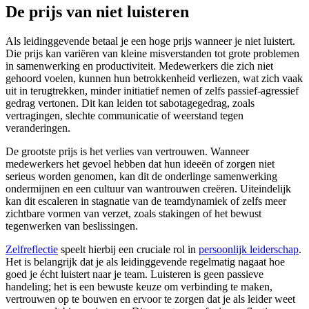
De prijs van niet luisteren
Als leidinggevende betaal je een hoge prijs wanneer je niet luistert.
Die prijs kan variëren van kleine misverstanden tot grote problemen
in samenwerking en productiviteit. Medewerkers die zich niet
gehoord voelen, kunnen hun betrokkenheid verliezen, wat zich vaak
uit in terugtrekken, minder initiatief nemen of zelfs passief-agressief
gedrag vertonen. Dit kan leiden tot sabotagegedrag, zoals
vertragingen, slechte communicatie of weerstand tegen
veranderingen.
De grootste prijs is het verlies van vertrouwen. Wanneer
medewerkers het gevoel hebben dat hun ideeën of zorgen niet
serieus worden genomen, kan dit de onderlinge samenwerking
ondermijnen en een cultuur van wantrouwen creëren. Uiteindelijk
kan dit escaleren in stagnatie van de teamdynamiek of zelfs meer
zichtbare vormen van verzet, zoals stakingen of het bewust
tegenwerken van beslissingen.
Zelfreflectie
speelt hierbij een cruciale rol in
persoonlijk leiderschap
.
Het is belangrijk dat je als leidinggevende regelmatig nagaat hoe
goed je écht luistert naar je team. Luisteren is geen passieve
handeling; het is een bewuste keuze om verbinding te maken,
vertrouwen op te bouwen en ervoor te zorgen dat je als leider weet