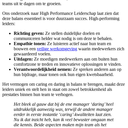
teams uit te dagen om te groeien.
Ons onderzoek naar High Performance Leiderschap laat zien dat
deze balans essentieel is voor duurzaam succes. High-performing
leiders:
Richting geven:
Ze stellen duidelijke doelen en
communiceren helder wat nodig is om deze te behalen.
Empathie tonen:
Ze luisteren actief naar hun team en
bouwen een
veilige werkomgeving
waarin medewerkers zich
gewaardeerd voelen.
Uitdagen:
Ze moedigen medewerkers aan om buiten hun
comfortzone te treden en innovatieve oplossingen te vinden.
Verantwoordelijkheid nemen:
Ze spreken anderen aan op
hun bijdrage, maar tonen ook hun eigen kwetsbaarheid.
Het vermogen om caring en daring in balans te brengen, maakt deze
leiders uniek en stelt hen in staat om zowel betrokkenheid als
prestaties binnen hun team te verhogen.
Het bleek al gauw dat bij de ene manager ‘daring’ heel
uitdrukkelijk aanwezig was, terwijl de andere manager
eerder in eerste instantie ‘caring’-kwaliteiten laat zien.
Nu ik dat inzicht heb, kan ik veel bewuster omgaan met
die kennis. Beide aspecten maken mijn team als het