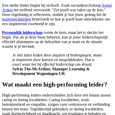
Een sterke leider begint bij zichzelf. Zoals sociaalpsycholoog
Arend
Ardon
het treffend verwoordt: “Zet jezelf wat vaker op de foto.”
Door regelmatig te reflecteren, ontdek je hoe jouw gedrag het de
teamontwikkeling
beïnvloedt en hoe je jezelf kunt ontwikkelen om
een inspirerend voorbeeld te zijn.
Persoonlijk leiderschap
vormt de kern, maar het is slechts het
begin. Pas als je deze basis beheerst, kun je jouw leiderschapsstijl
effectief afstemmen op de behoeften van je team en de situatie
waarin je je bevindt.
Je niet laten leiden door angsten of bedreigingen, maar
je inspireren door kansen en mogelijkheden. Dat is
exact waar het bij effectief leiderschap om draait.
Sylvia The-McArthur, Manager Learning &
Development ‎Wageningen UR
Wat maakt een high-performing leider?
High-performing leiders onderscheiden zich door een balans tussen
caring en daring kwaliteiten. Caring kwaliteiten, zoals
betrokkenheid en empathie, zorgen voor vertrouwen en verbinding
binnen het team. Tegelijkertijd gebruiken ze daring kwaliteiten,
zoals doelgerichtheid en daadkracht, om resultaten te behalen en