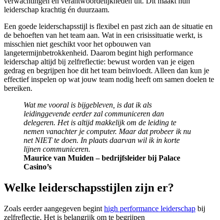
verwachtingen en verantwoordelijkheden uit. Dit maakt hun
leiderschap krachtig én duurzaam.
Een goede leiderschapsstijl is flexibel en past zich aan de situatie en
de behoeften van het team aan. Wat in een crisissituatie werkt, is
misschien niet geschikt voor het opbouwen van
langetermijnbetrokkenheid. Daarom begint high performance
leiderschap altijd bij zelfreflectie: bewust worden van je eigen
gedrag en begrijpen hoe dit het team beïnvloedt. Alleen dan kun je
effectief inspelen op wat jouw team nodig heeft om samen doelen te
bereiken.
Wat me vooral is bijgebleven, is dat ik als
leidinggevende eerder zal communiceren dan
delegeren. Het is altijd makkelijk om de leiding te
nemen vanachter je computer. Maar dat probeer ik nu
net NIET te doen. In plaats daarvan wil ik in korte
lijnen communiceren.
Maurice van Muiden – bedrijfsleider bij Palace
Casino’s
Welke leiderschapsstijlen zijn er?
Zoals eerder aangegeven begint
high performance leiderschap
bij
zelfreflectie. Het is belangrijk om te begrijpen