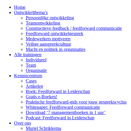
Home
Ontwikkelthema’s
Persoonlijke ontwikkeling
Teamontwikkeling
Constructieve feedback / feedforward communicatie
Feedforward ontwikkelgesprek
Medewerkers motiveren
Veilige aanspreekcultuur
Macht en politiek in organisaties
Alle trainingen
Individueel
Team
Organisatie
Kenniscentrum
Cases
Artikelen
Boek: Feedforward in Leiderschap
Gratis e-Boeken!
Praktische feedforward-gids voor jouw gesprekscyclus
Whitepaper: Feedforward communicatie
Download ‘7 managementboeken in 1 uur’
Podcast: Feedforward in Leiderschap
Over ons
Muriel Schrikkema