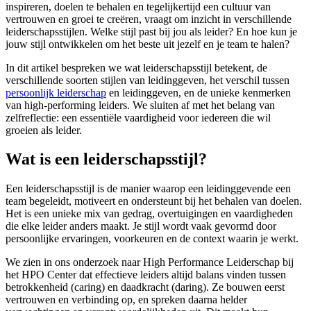
inspireren, doelen te behalen en tegelijkertijd een cultuur van
vertrouwen en groei te creëren, vraagt om inzicht in verschillende
leiderschapsstijlen. Welke stijl past bij jou als leider? En hoe kun je
jouw stijl ontwikkelen om het beste uit jezelf en je team te halen?
In dit artikel bespreken we wat leiderschapsstijl betekent, de
verschillende soorten stijlen van leidinggeven, het verschil tussen
persoonlijk leiderschap
en leidinggeven, en de unieke kenmerken
van high-performing leiders. We sluiten af met het belang van
zelfreflectie: een essentiële vaardigheid voor iedereen die wil
groeien als leider.
Wat is een leiderschapsstijl?
Een leiderschapsstijl is de manier waarop een leidinggevende een
team begeleidt, motiveert en ondersteunt bij het behalen van doelen.
Het is een unieke mix van gedrag, overtuigingen en vaardigheden
die elke leider anders maakt. Je stijl wordt vaak gevormd door
persoonlijke ervaringen, voorkeuren en de context waarin je werkt.
We zien in ons onderzoek naar High Performance Leiderschap bij
het HPO Center dat effectieve leiders altijd balans vinden tussen
betrokkenheid (caring) en daadkracht (daring). Ze bouwen eerst
vertrouwen en verbinding op, en spreken daarna helder