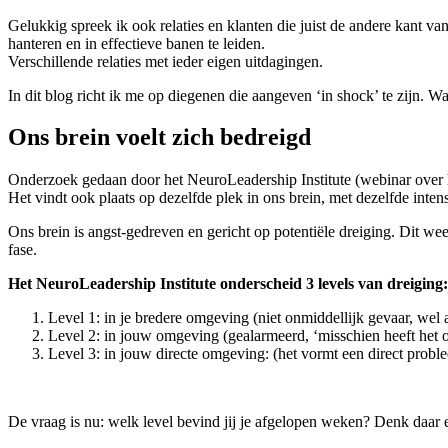
Gelukkig spreek ik ook relaties en klanten die juist de andere kant van d
hanteren en in effectieve banen te leiden.
Verschillende relaties met ieder eigen uitdagingen.
In dit blog richt ik me op diegenen die aangeven ‘in shock’ te zijn. W
Ons brein voelt zich bedreigd
Onderzoek gedaan door het NeuroLeadership Institute (webinar over het
Het vindt ook plaats op dezelfde plek in ons brein, met dezelfde intensi
Ons brein is angst-gedreven en gericht op potentiële dreiging. Dit we
fase.
Het NeuroLeadership Institute onderscheid 3 levels van dreiging:
Level 1: in je bredere omgeving (niet onmiddellijk gevaar, wel
Level 2: in jouw omgeving (gealarmeerd, ‘misschien heeft het o
Level 3: in jouw directe omgeving: (het vormt een direct problee
De vraag is nu: welk level bevind jij je afgelopen weken? Denk daar e