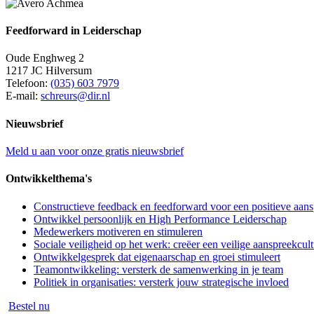
Feedforward in Leiderschap
Oude Enghweg 2
1217 JC Hilversum
Telefoon:
(035) 603 7979
E-mail:
schreurs@dir.nl
Nieuwsbrief
Meld u aan voor onze gratis nieuwsbrief
Ontwikkelthema's
Constructieve feedback en feedforward voor een positieve aans
Ontwikkel persoonlijk en High Performance Leiderschap
Medewerkers motiveren en stimuleren
Sociale veiligheid op het werk: creëer een veilige aanspreekcul
Ontwikkelgesprek dat eigenaarschap en groei stimuleert
Teamontwikkeling: versterk de samenwerking in je team
Politiek in organisaties: versterk jouw strategische invloed
Bestel nu