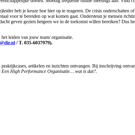
eenschappelijke doelen. Moedig frequente online meetings aan. Vind c
)leider heb je keuze hoe hier op te reageren. De crisis onderschatten o
mentaal voor te bereiden op wat komen gaat. Ondersteun je mensen richtin
andacht geven gezien hetgeen we in de toekomst willen bereiken? Dus he
n het leiden van jouw team/ organisatie.
@dir.nl
/ T. 035-6037979).
praktijkcases, artikelen en inzichten ontvangen. Bij inschrijving ontva
r
Een High Performance Organisatie… wat is dat?
.