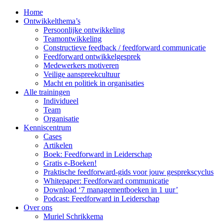
Home
Ontwikkelthema’s
Persoonlijke ontwikkeling
Teamontwikkeling
Constructieve feedback / feedforward communicatie
Feedforward ontwikkelgesprek
Medewerkers motiveren
Veilige aanspreekcultuur
Macht en politiek in organisaties
Alle trainingen
Individueel
Team
Organisatie
Kenniscentrum
Cases
Artikelen
Boek: Feedforward in Leiderschap
Gratis e-Boeken!
Praktische feedforward-gids voor jouw gesprekscyclus
Whitepaper: Feedforward communicatie
Download ‘7 managementboeken in 1 uur’
Podcast: Feedforward in Leiderschap
Over ons
Muriel Schrikkema