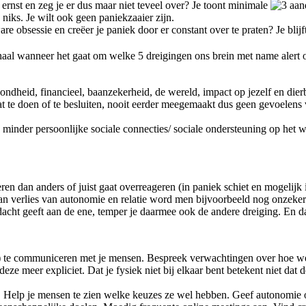
 ernst en zeg je er dus maar niet teveel over? Je toont minimale
 niks. Je wilt ook geen paniekzaaier zijn.
e obsessie en creëer je paniek door er constant over te praten? Je blijft
haal wanneer het gaat om welke 5 dreigingen ons brein met name alert
zondheid, financieel, baanzekerheid, de wereld, impact op jezelf en 
t te doen of te besluiten, nooit eerder meegemaakt dus geen gevoelens 
: minder persoonlijke sociale connecties/ sociale ondersteuning op h
dan anders of juist gaat overreageren (in paniek schiet en mogelijk in s
n verlies van autonomie en relatie word men bijvoorbeeld nog onzeker
dacht geeft aan de ene, temper je daarmee ook de andere dreiging. En d
it) te communiceren met je mensen. Bespreek verwachtingen over hoe 
 meer expliciet. Dat je fysiek niet bij elkaar bent betekent niet dat dez
 Help je mensen te zien welke keuzes ze wel hebben. Geef autonomie 