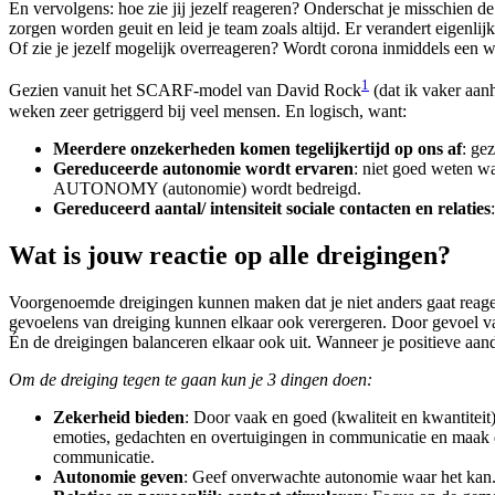
En vervolgens: hoe zie jij jezelf reageren? Onderschat je misschien de
zorgen worden geuit en leid je team zoals altijd. Er verandert eigenlijk
Of zie je jezelf mogelijk overreageren? Wordt corona inmiddels een war
1
Gezien vanuit het SCARF-model van David Rock
(dat ik vaker aan
weken zeer getriggerd bij veel mensen. En logisch, want:
Meerdere onzekerheden komen tegelijkertijd op ons af
: ge
Gereduceerde autonomie wordt ervaren
: niet goed weten wa
AUTONOMY (autonomie) wordt bedreigd.
Gereduceerd aantal/ intensiteit sociale contacten en relaties
Wat is jouw reactie op alle dreigingen?
Voorgenoemde dreigingen kunnen maken dat je niet anders gaat reageren 
gevoelens van dreiging kunnen elkaar ook verergeren. Door gevoel va
Én de dreigingen balanceren elkaar ook uit. Wanneer je positieve aan
Om de dreiging tegen te gaan kun je 3 dingen doen:
Zekerheid bieden
: Door vaak en goed (kwaliteit en kwantite
emoties, gedachten en overtuigingen in communicatie en maak deze
communicatie.
Autonomie geven
: Geef onverwachte autonomie waar het kan.