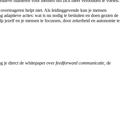
reatieve manieren voor mensen om zich meer verbonden te voelen.
f overreageren helpt niet. Als leidinggevende kun je mensen
g adaptieve acties: wat is nu nodig te besluiten en doen gezien de
lp jezelf en je mensen te focussen, door zekerheid en autonomie te
ng je direct de whitepaper over
feedforward communicatie,
de