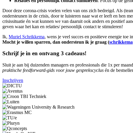
Relaties en persoonlijk contact stimuleren
: Focus op de gem
Door deze corona-crisis voelen velen van ons zich bedreigd. Als (team
ondersteunen in de crisis, door te luisteren naar wat er leeft en hen 
crisissituatie én wat kunnen we van daaruit ook anders en positief a
geven waar het kan en relaties/ persoonlijk contact te stimuleren!
Ik,
Muriel Schrikkema
, wens je veel succes en positieve energie toe i
Mocht je willen sparren, dan ondersteun ik je graag (
schrikkema
Schrijf je in en ontvang 3 cadeaus!
Sluit je aan bij duizenden managers en professionals die 1x per maand 
praktische feedforward-gids voor jouw gesprekscyclus
én de bestselle
Inschrijven