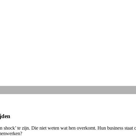
ijden
 ‘in shock’ te zijn. Die niet weten wat hen overkomt. Hun business staa
samenwerken?