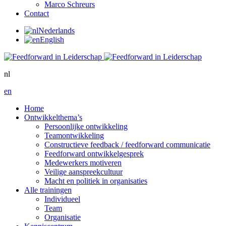
Marco Schreurs
Contact
Nederlands
English
nl
en
Home
Ontwikkelthema’s
Persoonlijke ontwikkeling
Teamontwikkeling
Constructieve feedback / feedforward communicatie
Feedforward ontwikkelgesprek
Medewerkers motiveren
Veilige aanspreekcultuur
Macht en politiek in organisaties
Alle trainingen
Individueel
Team
Organisatie