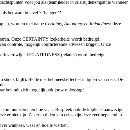
empathie wanneer
 als het ware in level 3 ‘hangen’?
 op is), worden met name
Certainty, Autonomy en Relatedness
deze
dierbaren. Onze CERTAINTY (zekerheid) wordt bedreigd.
van controle, mogelijk conflicterende adviezen krijgen. Onze
et werk verdwijnt. RELATEDNESS (relaties) wordt bedreigd.
hock blijft). Beide niet het meest effectief in tijden van crisis. De
der.
aar bevindt zich mogelijk ook jouw oplossing!
we communiceren en hoe vaak. Bespreek ook de impliciet aanwezige
e er niet zijn. Zeker in tijden van crisis zijn deze zeer bepalend in
over wanneer, waar en hoe te werken.