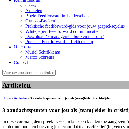
Kenniscentrum
Cases
Artikelen
Boek: Feedforward in Leiderschap
Gratis e-Boeken!
Praktische feedforward-gids voor jouw gesprekscyclus
Whitepaper: Feedforward communicatie
Download ‘7 managementboeken in 1 uur’
Podcast: Feedforward in Leiderschap
Over ons
Muriel Schrikkema
Marco Schreurs
Contact
Artikelen
Home
»
Artikelen
»
3 aandachtspunten voor jou als (team)leider in crisistijden
3 aandachtspunten voor jou als (team)leider in crisist
In deze corona tijden spreek ik veel relaties en klanten die aangeven
je hier nu tonen en hoe zorg je er voor dat teams effectief (blijven) 