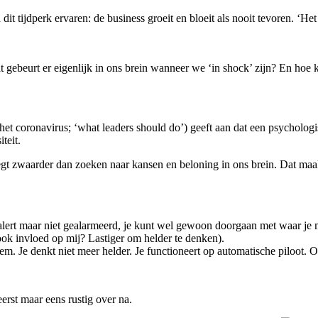
it tijdperk ervaren: de business groeit en bloeit als nooit tevoren. ‘Het i
at gebeurt er eigenlijk in ons brein wanneer we ‘in shock’ zijn? En hoe 
 coronavirus; ‘what leaders should do’) geeft aan dat een psychologisc
teit.
egt zwaarder dan zoeken naar kansen en beloning in ons brein. Dat maakt
 alert maar niet gealarmeerd, je kunt wel gewoon doorgaan met waar je 
ok invloed op mij? Lastiger om helder te denken).
m. Je denkt niet meer helder. Je functioneert op automatische piloot. O
erst maar eens rustig over na.